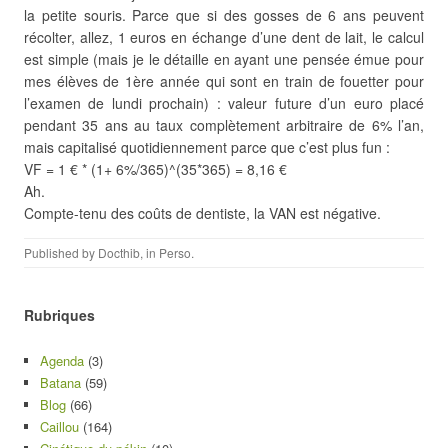
la petite souris. Parce que si des gosses de 6 ans peuvent
récolter, allez, 1 euros en échange d’une dent de lait, le calcul
est simple (mais je le détaille en ayant une pensée émue pour
mes élèves de 1ère année qui sont en train de fouetter pour
l’examen de lundi prochain) : valeur future d’un euro placé
pendant 35 ans au taux complètement arbitraire de 6% l’an,
mais capitalisé quotidiennement parce que c’est plus fun :
VF = 1 € * (1+ 6%/365)^(35*365) = 8,16 €
Ah.
Compte-tenu des coûts de dentiste, la VAN est négative.
Published by
Docthib
, in
Perso
.
Rubriques
Agenda
(3)
Batana
(59)
Blog
(66)
Caillou
(164)