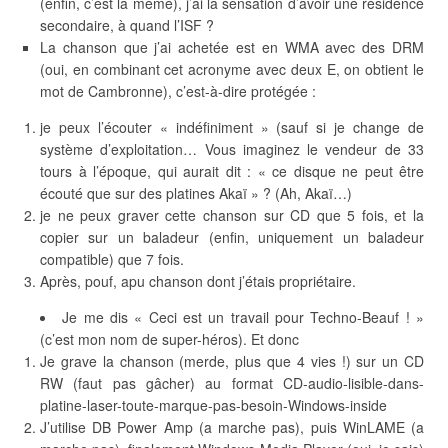
(enfin, c’est la même), j’ai la sensation d’avoir une résidence
secondaire, à quand l’ISF ?
La chanson que j’ai achetée est en WMA avec des DRM
(oui, en combinant cet acronyme avec deux E, on obtient le
mot de Cambronne), c’est-à-dire protégée :
je peux l’écouter « indéfiniment » (sauf si je change de
système d’exploitation… Vous imaginez le vendeur de 33
tours à l’époque, qui aurait dit : « ce disque ne peut être
écouté que sur des platines Akaï » ? (Ah, Akaï…)
je ne peux graver cette chanson sur CD que 5 fois, et la
copier sur un baladeur (enfin, uniquement un baladeur
compatible) que 7 fois.
Après, pouf, apu chanson dont j’étais propriétaire.
Je me dis « Ceci est un travail pour Techno-Beauf ! »
(c’est mon nom de super-héros). Et donc
Je grave la chanson (merde, plus que 4 vies !) sur un CD
RW (faut pas gâcher) au format CD-audio-lisible-dans-
platine-laser-toute-marque-pas-besoin-Windows-inside
J’utilise DB Power Amp (a marche pas), puis WinLAME (a