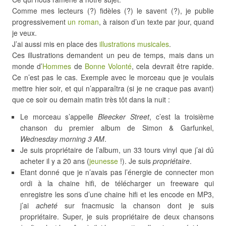
Comme mes lecteurs (?) fidèles (?) le savent (?), je publie
progressivement
un roman
, à raison d’un texte par jour, quand
je veux.
J’ai aussi mis en place des
illustrations musicales
.
Ces illustrations demandent un peu de temps, mais dans un
monde d’
Hommes
de
Bonne
Volonté
, cela devrait être rapide.
Ce n’est pas le cas. Exemple avec le morceau que je voulais
mettre hier soir, et qui n’apparaîtra (si je ne craque pas avant)
que ce soir ou demain matin très tôt dans la nuit :
Le morceau s’appelle
Bleecker Street
, c’est la troisième
chanson du premier album de Simon & Garfunkel,
Wednesday morning 3 AM
.
Je suis propriétaire de l’album, un 33 tours vinyl que j’ai dû
acheter il y a 20 ans (
jeunesse
!). Je suis
propriétaire
.
Etant donné que je n’avais pas l’énergie de connecter mon
ordi à la chaine hifi, de télécharger un freeware qui
enregistre les sons d’une chaine hifi et les encode en MP3,
j’ai
acheté
sur fnacmusic la chanson dont je suis
propriétaire. Super, je suis propriétaire de deux chansons