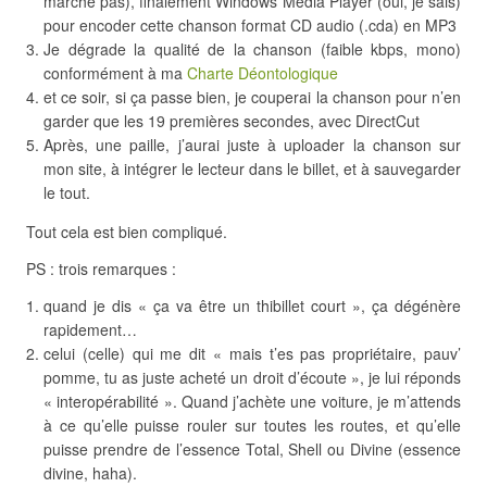
marche pas), finalement Windows Media Player (oui, je sais)
pour encoder cette chanson format CD audio (.cda) en MP3
Je dégrade la qualité de la chanson (faible kbps, mono)
conformément à ma
Charte Déontologique
et ce soir, si ça passe bien, je couperai la chanson pour n’en
garder que les 19 premières secondes, avec DirectCut
Après, une paille, j’aurai juste à uploader la chanson sur
mon site, à intégrer le lecteur dans le billet, et à sauvegarder
le tout.
Tout cela est bien compliqué.
PS : trois remarques :
quand je dis « ça va être un thibillet court », ça dégénère
rapidement…
celui (celle) qui me dit « mais t’es pas propriétaire, pauv’
pomme, tu as juste acheté un droit d’écoute », je lui réponds
« interopérabilité ». Quand j’achète une voiture, je m’attends
à ce qu’elle puisse rouler sur toutes les routes, et qu’elle
puisse prendre de l’essence Total, Shell ou Divine (essence
divine, haha).