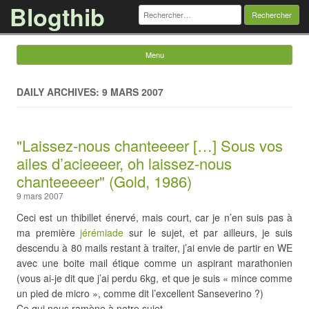
Blogthib
Rechercher :
Menu
Skip to content
DAILY ARCHIVES: 9 MARS 2007
"Laissez-nous chanteeeer […] Sous vos
ailes d’acieeeer, oh laissez-nous
chanteeeeer" (Gold, 1986)
9 mars 2007
Ceci est un thibillet énervé, mais court, car je n’en suis pas à
ma première
jérémiade
sur le sujet, et par ailleurs, je suis
descendu à 80 mails restant à traiter, j’ai envie de partir en WE
avec une boite mail étique comme un aspirant marathonien
(vous ai-je dit que j’ai perdu 6kg, et que je suis « mince comme
un pied de micro », comme dit l’excellent Sanseverino ?)
Ce qui nous ramène à notre sujet.