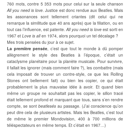
760 mots, contre 5 353 mots pour celui sur la seule chanson
All you need is love
. Justice est donc rendue aux Beatles. Mais
les assonances sont tellement criantes (dit celui qui ne
remarque la similitude que 40 ans après) que la filiation, ou en
tout cas l’influence, est patente.
All you need is love
est sorti en
1967 et
Love is all
en 1974, alors pourquoi un tel décalage ?
Mes trois pensées du jour à ce sujet.
La première pensée
, c’est que tout le monde à dû pomper
allègrement le style des Beatles à l’époque, c’était un
cataclysme planétaire pour la planète musicale. Pour survivre,
il fallait les ignorer (mais comment faire ?), les combattre (mais
cela imposait de trouver un contre-style, ce que les Rolling
Stones ont bellement fait) ou bien les copier, ce qui était
probablement la plus mauvaise idée à avoir. Et quand bien
même un groupe ne souhaitait pas les copier, le sillon tracé
était tellement profond et marquant que tous, sans s’en rendre
compte, se sont
beatlesés
au passage. (J’ai conscience qu’on
peut dire cela de plusieurs artistes. Mais les Beatles, c’est tout
de même le premier Mondovision, 400 à 700 millions de
téléspectateurs en même temps. Et c’était en 1967…)