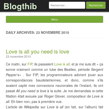
Blogthib
Rechercher :
Menu
Skip to content
DAILY ARCHIVES: 23 NOVEMBRE 2010
Love is all you need is love
23 novembre 2010
Ce matin, sur
FIP
, ils passaient
Love is all
, et je me suis dit « ça
sonne vraiment comme un tube des Beatles, période
Sergent
Pepper’s
« . Sur FIP, les programmateurs adorent jouer aux
correspondances baudelairiennes, et donc, comme s’ils
avaient capté mes connexions neuronales de l’instant, ils ont
passé
All you need is love
à la suite. Je me demandais si cette
filiation était avouée par Roger Glover, compositeur de
Love is
all
. Eh bien non, pas à première vue.
L’article de Wikipedia sur
Love is all
(en fait, sur l’album) fait