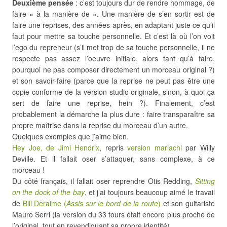
Deuxième pensée
: c’est toujours dur de rendre hommage, de
faire « à la manière de ». Une manière de s’en sortir est de
faire une reprises, des années après, en adaptant juste ce qu’il
faut pour mettre sa touche personnelle. Et c’est là où l’on voit
l’ego du repreneur (s’il met trop de sa touche personnelle, il ne
respecte pas assez l’oeuvre initiale, alors tant qu’à faire,
pourquoi ne pas composer directement un morceau original ?)
et son savoir-faire (parce que la reprise ne peut pas être une
copie conforme de la version studio originale, sinon, à quoi ça
sert de faire une reprise, hein ?). Finalement, c’est
probablement la démarche la plus dure : faire transparaître sa
propre maîtrise dans la reprise du morceau d’un autre.
Quelques exemples que j’aime bien.
Hey Joe, de Jimi Hendrix
, repris
version mariachi
par Willy
Deville. Et il fallait oser s’attaquer, sans complexe, à ce
morceau !
Du côté français, il fallait oser reprendre Otis Redding,
Sitting
on the dock of the bay
, et j’ai toujours beaucoup aimé le travail
de
Bill Deraime (
Assis sur le bord de la route
)
et son guitariste
Mauro Serri (la version du 33 tours était encore plus proche de
l’original, tout en revendiquant sa propre identité).