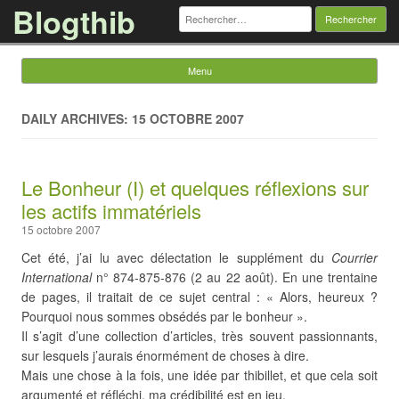
Blogthib
Rechercher :
Menu
Skip to content
DAILY ARCHIVES: 15 OCTOBRE 2007
Le Bonheur (I) et quelques réflexions sur
les actifs immatériels
15 octobre 2007
Cet été, j’ai lu avec délectation le supplément du
Courrier
International
n° 874-875-876 (2 au 22 août). En une trentaine
de pages, il traitait de ce sujet central : « Alors, heureux ?
Pourquoi nous sommes obsédés par le bonheur ».
Il s’agit d’une collection d’articles, très souvent passionnants,
sur lesquels j’aurais énormément de choses à dire.
Mais une chose à la fois, une idée par thibillet, et que cela soit
argumenté et réfléchi, ma crédibilité est en jeu.