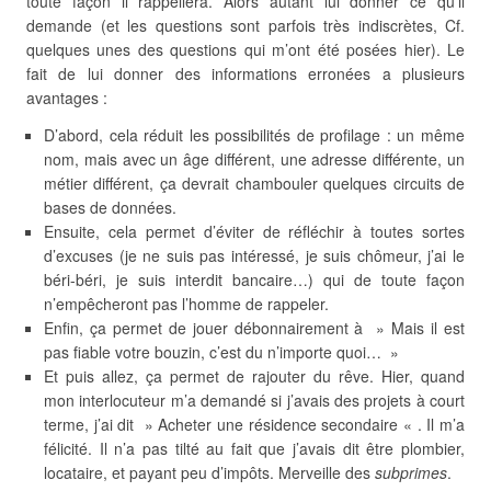
toute façon il rappellera. Alors autant lui donner ce qu’il
demande (et les questions sont parfois très indiscrètes, Cf.
quelques unes des questions qui m’ont été posées hier). Le
fait de lui donner des informations erronées a plusieurs
avantages :
D’abord, cela réduit les possibilités de profilage : un même
nom, mais avec un âge différent, une adresse différente, un
métier différent, ça devrait chambouler quelques circuits de
bases de données.
Ensuite, cela permet d’éviter de réfléchir à toutes sortes
d’excuses (je ne suis pas intéressé, je suis chômeur, j’ai le
béri-béri, je suis interdit bancaire…) qui de toute façon
n’empêcheront pas l’homme de rappeler.
Enfin, ça permet de jouer débonnairement à » Mais il est
pas fiable votre bouzin, c’est du n’importe quoi… »
Et puis allez, ça permet de rajouter du rêve. Hier, quand
mon interlocuteur m’a demandé si j’avais des projets à court
terme, j’ai dit » Acheter une résidence secondaire « . Il m’a
félicité. Il n’a pas tilté au fait que j’avais dit être plombier,
locataire, et payant peu d’impôts. Merveille des
subprimes
.