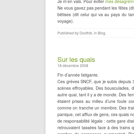
Je m’en vais. Pour éviter
mes désagrém
Ne vous gavez pas pendant les fêtes (dit
bêtises (dit celui qui va au pays du ta
voyage).
Published by
Docthib
, in
Blog
.
Sur les quais
18 décembre 2008
Fin d’année fatigante.
Ces grèves SNCF, que je subis depuis 3 
scènes effroyables. Des bousculades, d
autre quai, tant il y a de monde. Des f
étaient prises au milieu d’une foule c
comme on tranche un membre. Des trains
panique, cet afflux de gens, ces quais n
de responsabilité légale : cette gare ét
retrouvaient tassées face à des trains q