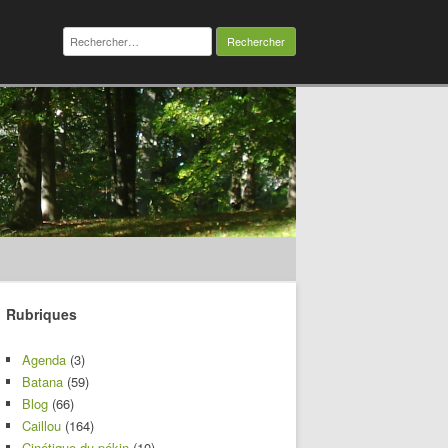
Rechercher :
Rubriques
Agenda
(3)
Batana
(59)
Blog
(66)
Caillou
(164)
Cinétique du pékin
(10)