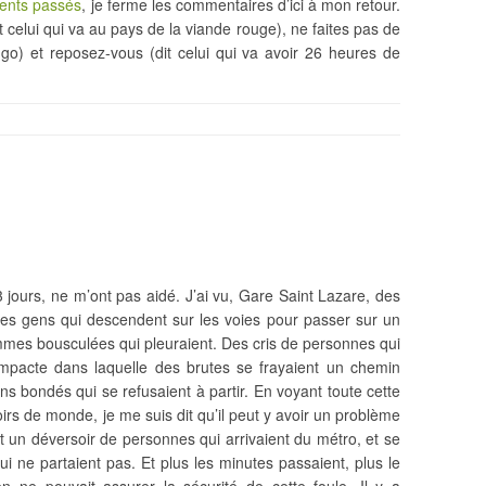
ents passés
, je ferme les commentaires d’ici à mon retour.
 celui qui va au pays de la viande rouge), ne faites pas de
ngo) et reposez-vous (dit celui qui va avoir 26 heures de
jours, ne m’ont pas aidé. J’ai vu, Gare Saint Lazare, des
es gens qui descendent sur les voies pour passer sur un
emmes bousculées qui pleuraient. Des cris de personnes qui
ompacte dans laquelle des brutes se frayaient un chemin
 bondés qui se refusaient à partir. En voyant toute cette
oirs de monde, je me suis dit qu’il peut y avoir un problème
ait un déversoir de personnes qui arrivaient du métro, et se
ui ne partaient pas. Et plus les minutes passaient, plus le