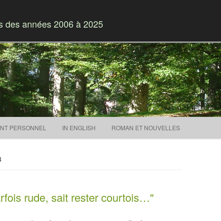
es des années 2006 à 2025
Skip to content
NT PERSONNEL
IN ENGLISH
ROMAN ET NOUVELLES
8
ois rude, sait rester courtois…"