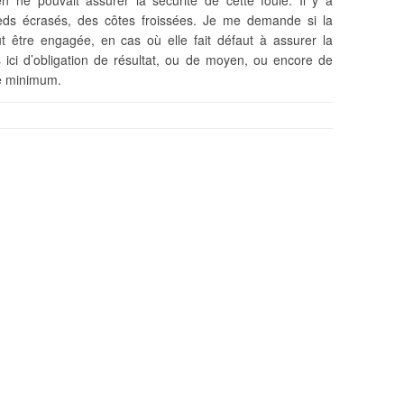
 ne pouvait assurer la sécurité de cette foule. Il y a
eds écrasés, des côtes froissées. Je me demande si la
ut être engagée, en cas où elle fait défaut à assurer la
us ici d’obligation de résultat, ou de moyen, ou encore de
té minimum.