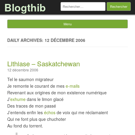
Blogthib
Rechercher :
Menu
Skip to content
DAILY ARCHIVES: 12 DÉCEMBRE 2006
Lithiase – Saskatchewan
12 décembre 2006
Tel le saumon migrateur
Je remonte le courant de mes
e-mails
Revenant aux origines de mon existence numérique
J’
exhume
dans le limon glacé
Des traces de mon passé
J’entends enfin les
échos
de voix qui me réclamaient
Qui ne font plus que chuchoter
Au fond du torrent.