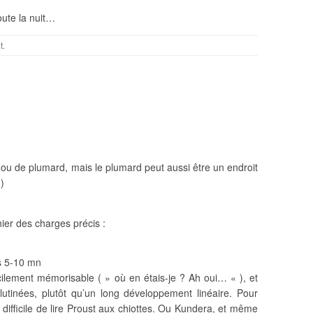
oute la nuit…
t
.
:
ou de plumard, mais le plumard peut aussi être un endroit
)
ier des charges précis :
is 5-10 mn
ilement mémorisable ( » où en étais-je ? Ah oui… « ), et
utinées, plutôt qu’un long développement linéaire. Pour
 difficile de lire Proust aux chiottes. Ou Kundera, et même