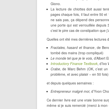
Giono.
La lecture de chiottes doit aussi ten
pages chaque fois, il faut entre 50 et 
ne sais pas, ça dépend des personnes
une porte qui est verrouillée depuis 3
c’est le pire cas de constipation que j’
Quelles ont été mes dernières lectures de
Fractales, hasard et finance
, de Ben
tombé des mains (trop compliqué)
Le monde tel que je le vois
, d’Albert E
Introductory Finance Textbook
, d’Ivo
Crabe
, de Marc Behm (OK, c’est un r
problème, et avec plaisir – en 50 fois)
et depuis quelques semaines :
Entrepreneur malgré moi
, d’Yvon Cho
Ce dernier livre est une vraie bonne surp
même si je suis remercié (merci à mon é