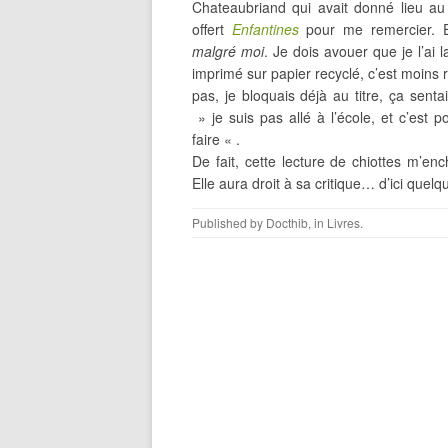
Chateaubriand qui avait donné lieu a
offert
Enfantines
pour me remercier. E
malgré moi
. Je dois avouer que je l’ai 
imprimé sur papier recyclé, c’est moins 
pas, je bloquais déjà au titre, ça sentait
» je suis pas allé à l’école, et c’est
faire « .
De fait, cette lecture de chiottes m’en
Elle aura droit à sa critique… d’ici quel
Published by
Docthib
, in
Livres
.