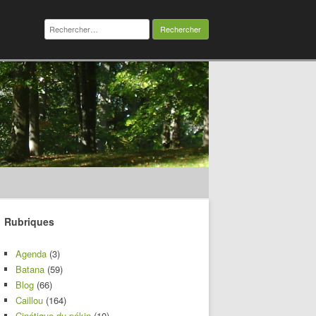
Rechercher :
Rubriques
Agenda
(3)
Batana
(59)
Blog
(66)
Caillou
(164)
Cinétique du pékin
(10)