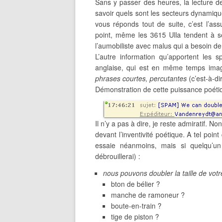
Sans y passer des heures, la lecture d
savoir quels sont les secteurs dynamique
vous réponds tout de suite, c’est l’as
point, même les 3615 Ulla tendent à se 
l’aumobiliste avec malus qui a besoin 
L’autre information qu’apportent les
anglaise, qui est en même temps imag
phrases courtes, percutantes
(c’est-à-di
Démonstration de cette puissance poéti
Il n’y a pas à dire, je reste admiratif. N
devant l’inventivité poétique. A tel poi
essaie néanmoins, mais si quelqu’un 
débrouillerai) :
nous pouvons doubler la taille de votr
bton de bélier ?
manche de ramoneur ?
boute-en-train ?
tige de piston ?