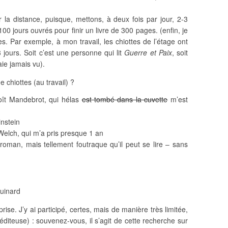
ir la distance, puisque, mettons, à deux fois par jour, 2-3
100 jours ouvrés pour finir un livre de 300 pages. (enfin, je
. Par exemple, à mon travail, les chiottes de l’étage ont
 jours. Soit c’est une personne qui lit
Guerre et Paix
, soit
aie jamais vu).
 chiottes (au travail) ?
oît Mandebrot, qui hélas
est tombé dans la cuvette
m’est
instein
 Welch, qui m’a pris presque 1 an
oman, mais tellement foutraque qu’il peut se lire – sans
uinard
rise. J’y ai participé, certes, mais de manière très limitée,
diteuse) : souvenez-vous, il s’agit de cette recherche sur