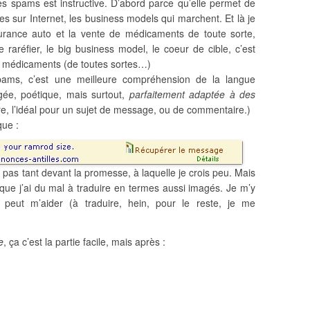
es spams est instructive. D’abord parce qu’elle permet de
s sur Internet, les business models qui marchent. Et là je
surance auto et la vente de médicaments de toute sorte,
raréfier, le big business model, le coeur de cible, c’est
de médicaments (de toutes sortes…)
 spams, c’est une meilleure compréhension de la langue
ée, poétique, mais surtout,
parfaitement adaptée à des
re, l’idéal pour un sujet de message, ou de commentaire.)
que :
on pas tant devant la promesse, à laquelle je crois peu. Mais
nt que j’ai du mal à traduire en termes aussi imagés. Je m’y
peut m’aider (à traduire, hein, pour le reste, je me
e
, ça c’est la partie facile, mais après :