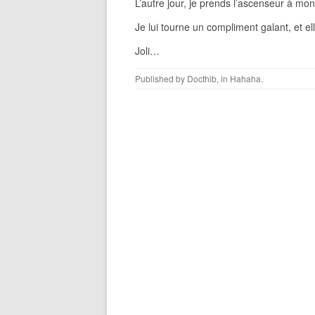
L’autre jour, je prends l’ascenseur à mon
Je lui tourne un compliment galant, et el
Joli…
Published by
Docthib
, in
Hahaha
.