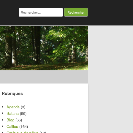
Rechercher :
Rubriques
Agenda
(3)
Batana
(59)
Blog
(66)
Caillou
(164)
Cinétique du pékin
(10)