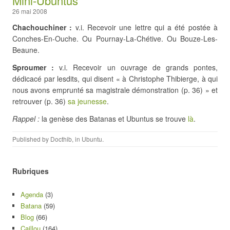
Mini-Ubuntus
26 mai 2008
Chachouchiner :
v.i. Recevoir une lettre qui a été postée à
Conches-En-Ouche. Ou Pournay-La-Chétive. Ou Bouze-Les-
Beaune.
Sproumer :
v.i. Recevoir un ouvrage de grands pontes,
dédicacé par lesdits, qui disent « à Christophe Thibierge, à qui
nous avons emprunté sa magistrale démonstration (p. 36) » et
retrouver (p. 36)
sa jeunesse
.
Rappel :
la genèse des Batanas et Ubuntus se trouve
là
.
Published by
Docthib
, in
Ubuntu
.
Rubriques
Agenda
(3)
Batana
(59)
Blog
(66)
Caillou
(164)