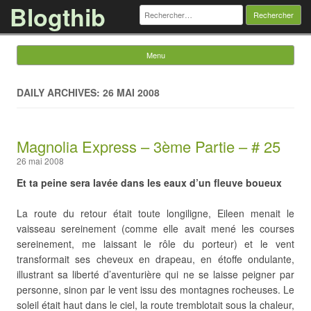
Blogthib
Rechercher :
Menu
Skip to content
DAILY ARCHIVES: 26 MAI 2008
Magnolia Express – 3ème Partie – # 25
26 mai 2008
Et ta peine sera lavée dans les eaux d’un fleuve boueux
La route du retour était toute longiligne, Eileen menait le
vaisseau sereinement (comme elle avait mené les courses
sereinement, me laissant le rôle du porteur) et le vent
transformait ses cheveux en drapeau, en étoffe ondulante,
illustrant sa liberté d’aventurière qui ne se laisse peigner par
personne, sinon par le vent issu des montagnes rocheuses. Le
soleil était haut dans le ciel, la route tremblotait sous la chaleur,