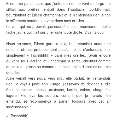
Eileen me parlait sans que j’entende rien, le vent du large me
sifflait aux oreilles, entrait dans l’habitacle, tourbillonnait,
bourdonnait et Eileen chantonnait et je n’entendais rien, sinon
le sifflement soutenu du vent dans mes oreilles.
Le vent qui me prouvait que nous étions en mouvement, petite
tache jaune qui filait sur une route toute droite. Vivants quoi.
Nous arrivmes, Eileen gara le taxi, l’air retombait autour de
nous, le silence probablement aussi, mais je n’entendais rien,
simplement « Pschhhhhh » dans mes oreilles, j’avais encore
du vent sous lecrâne et il cherchait la sortie, chuintait comme
du satin qui glisse ou comme une assemblée d’abeilles en train
de prier.
Aline venait vers nous, vers moi, elle parlait, je n’entendais
rien, je voyais juste son visage, j’essayais de deviner si elle
était soucieuse, rieuse, anxieuse, lucide, calme, chagrinée,
légère. Elle leva les sourcils, comprit que je n’avais rien
entendu, et recommença à parler, toujours avec cet air
indéfinissable :
– (Pschhhhh)