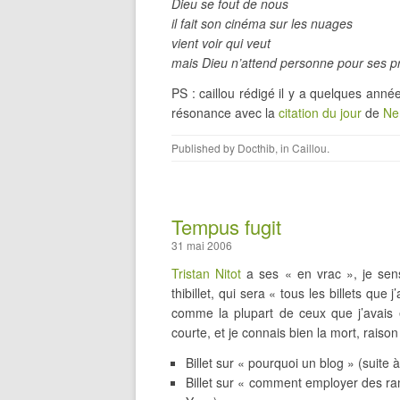
Dieu se fout de nous
il fait son cinéma sur les nuages
vient voir qui veut
mais Dieu n’attend personne pour ses pr
PS : caillou rédigé il y a quelques anné
résonance avec la
citation du jour
de
Ne
Published by
Docthib
, in
Caillou
.
Tempus fugit
31 mai 2006
Tristan Nitot
a ses « en vrac », je sen
thibillet, qui sera « tous les billets que
comme la plupart de ceux que j’avais e
courte, et je connais bien la mort, raison
Billet sur « pourquoi un blog » (suite 
Billet sur « comment employer des ra