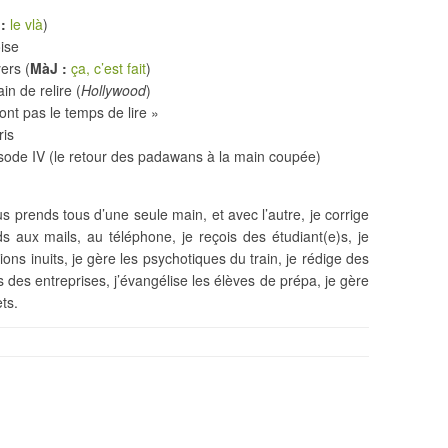
:
le vlà
)
oise
ers (
MàJ :
ça, c’est fait
)
in de relire (
Hollywood
)
’ont pas le temps de lire »
ris
pisode IV (le retour des padawans à la main coupée)
us prends tous d’une seule main, et avec l’autre, je corrige
nds aux mails, au téléphone, je reçois des étudiant(e)s, je
ns inuits, je gère les psychotiques du train, je rédige des
s des entreprises, j’évangélise les élèves de prépa, je gère
ts.