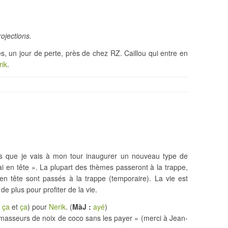
ojections.
es, un jour de perte, près de chez RZ. Caillou qui entre en
rik
.
s que je vais à mon tour inaugurer un nouveau type de
 j’ai en tête ». La plupart des thèmes passeront à la trappe,
n tête sont passés à la trappe (temporaire). La vie est
 de plus pour profiter de la vie.
à
ça
et
ça
) pour
Nerik
. (
MàJ :
ayé
)
masseurs de noix de coco sans les payer » (merci à Jean-