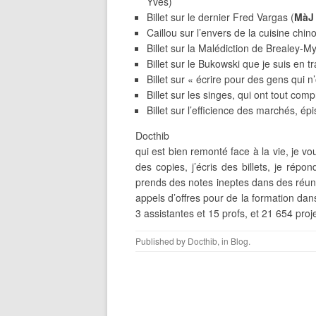
Yves)
Billet sur le dernier Fred Vargas (
MàJ 
Caillou sur l’envers de la cuisine chin
Billet sur la Malédiction de Brealey-My
Billet sur le Bukowski que je suis en tra
Billet sur « écrire pour des gens qui n
Billet sur les singes, qui ont tout comp
Billet sur l’efficience des marchés, é
Docthib
qui est bien remonté face à la vie, je vo
des copies, j’écris des billets, je répo
prends des notes ineptes dans des réunio
appels d’offres pour de la formation dan
3 assistantes et 15 profs, et 21 654 proje
Published by
Docthib
, in
Blog
.