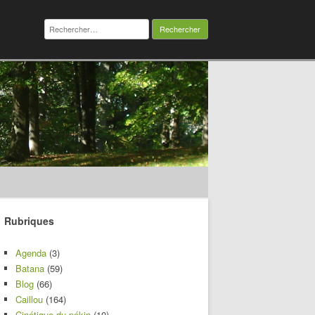
Rechercher :
Rubriques
Agenda
(3)
Batana
(59)
Blog
(66)
Caillou
(164)
Cinétique du pékin
(10)