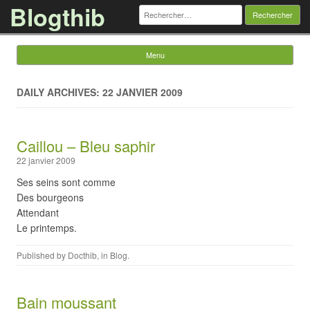
Blogthib
Rechercher :
Menu
Skip to content
DAILY ARCHIVES: 22 JANVIER 2009
Caillou – Bleu saphir
22 janvier 2009
Ses seins sont comme
Des bourgeons
Attendant
Le printemps.
Published by
Docthib
, in
Blog
.
Bain moussant