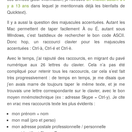
y a 13 ans
dans lequel je mentionnais déjà les bienfaits de
Quicktext).
Il y a aussi la question des majuscules accentuées. Autant les
Mac permettent de taper facilement À ou É, autant sous
Windows, c’est fastidieux de rechercher le bon code ASCII.
Donc hop, un raccourci clavier pour les majuscules
accentuées : Ctrl-à, Ctrl-é et Ctrl-è.
Avec le temps, j’ai rajouté des raccourcis, en migrant du pavé
numérique aux 26 lettres du clavier. Cela n’a pas été
compliqué pour retenir tous les raccourcis, car cela s’est fait
très progressivement : de temps en temps, je me disais que
j’en avais marre de toujours taper le même texte, et je me
trouvais une lettre correspondante sur le clavier, avec le bon
moyen mnémotechnique (ex : adresse Skype = Ctrl-y). Je cite
en vrac mes raccourcis texte les plus évidents :
mon prénom + nom
mon mail (pro et perso)
mon adresse postale professionnelle / personnelle