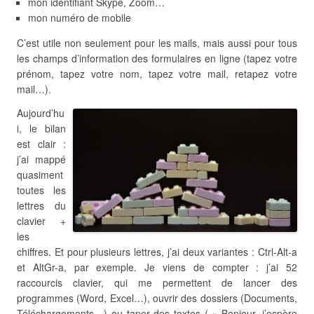
mon identifiant Skype, Zoom…
mon numéro de mobile
C’est utile non seulement pour les mails, mais aussi pour tous
les champs d’information des formulaires en ligne (tapez votre
prénom, tapez votre nom, tapez votre mail, retapez votre
mail…).
Aujourd’hu
i, le bilan
est clair :
j’ai mappé
quasiment
toutes les
lettres du
clavier +
les
chiffres. Et pour plusieurs lettres, j’ai deux variantes : Ctrl-Alt-a
et AltGr-a, par exemple. Je viens de compter : j’ai 52
raccourcis clavier, qui me permettent de lancer des
programmes (Word, Excel…), ouvrir des dossiers (Documents,
Téléchargements…) ou taper des textes ( » Bonjour, j’espère