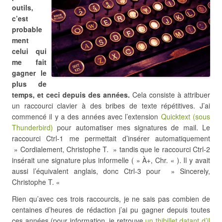
outils,
c’est
probable
ment
celui qui
me fait
gagner le
plus de
temps, et ceci depuis des années.
Cela consiste à attribuer
un raccourci clavier à des bribes de texte répétitives. J’ai
commencé il y a des années avec l’extension
Quicktext (sous
Thunderbird)
pour automatiser mes signatures de mail. Le
raccourci Ctrl-1 me permettait d’insérer automatiquement
» Cordialement, Christophe T. » tandis que le raccourci Ctrl-2
insérait une signature plus informelle ( » À+, Chr. « ). Il y avait
aussi l’équivalent anglais, donc Ctrl-3 pour » Sincerely,
Christophe T. «
Rien qu’avec ces trois raccourcis, je ne sais pas combien de
centaines d’heures de rédaction j’ai pu gagner depuis toutes
ces années (pour information, je retrouve
un thibillet datant d’il