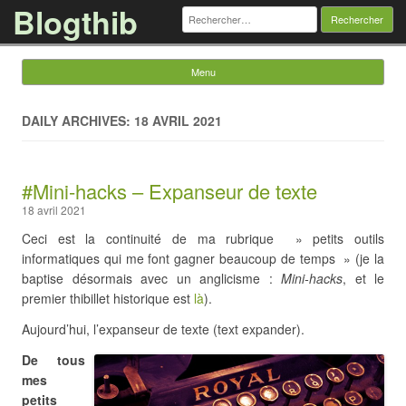
Blogthib
Rechercher :
Menu
Skip to content
DAILY ARCHIVES: 18 AVRIL 2021
#Mini-hacks – Expanseur de texte
18 avril 2021
Ceci est la continuité de ma rubrique » petits outils
informatiques qui me font gagner beaucoup de temps » (je la
baptise désormais avec un anglicisme :
Mini-hacks
, et le
premier thibillet historique est
là
).
Aujourd’hui, l’expanseur de texte (text expander).
De tous
mes
petits