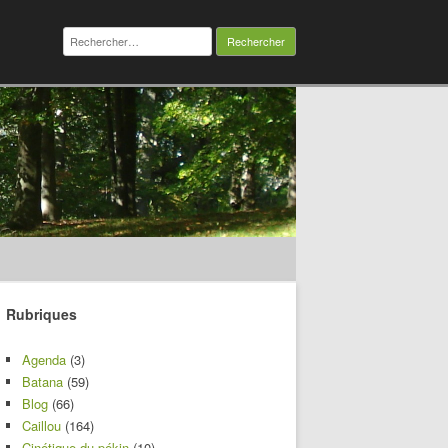
Rechercher :
Rubriques
Agenda
(3)
Batana
(59)
Blog
(66)
Caillou
(164)
Cinétique du pékin
(10)