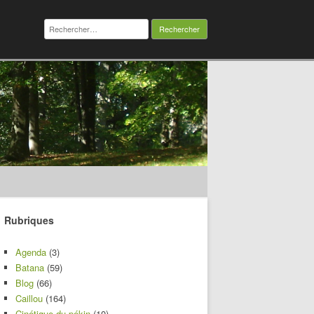
Rechercher :
Rubriques
Agenda
(3)
Batana
(59)
Blog
(66)
Caillou
(164)
Cinétique du pékin
(10)