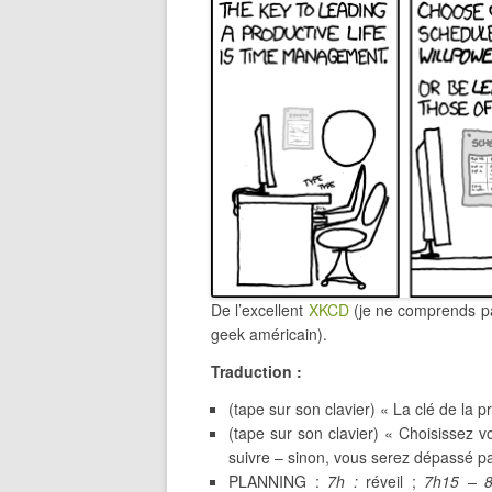
De l’excellent
XKCD
(je ne comprends pas
geek américain).
Traduction :
(tape sur son clavier) « La clé de la p
(tape sur son clavier) « Choisissez v
suivre – sinon, vous serez dépassé par 
PLANNING :
7h :
réveil ;
7h15 – 8