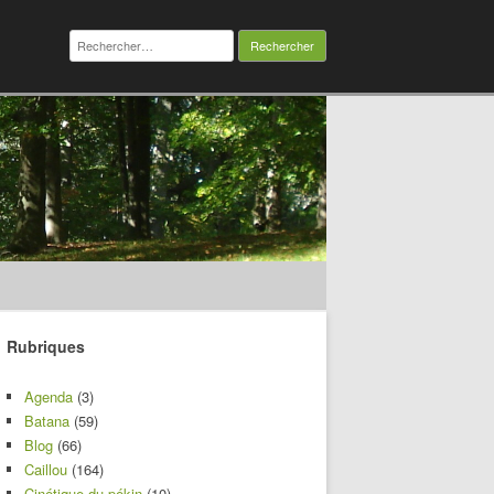
Rechercher :
Rubriques
Agenda
(3)
Batana
(59)
Blog
(66)
Caillou
(164)
Cinétique du pékin
(10)