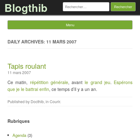
Blogthib
Rechercher :
Menu
Skip to content
DAILY ARCHIVES: 11 MARS 2007
Tapis roulant
11 mars 2007
Ce matin,
répétition générale
, avant
le grand jeu
.
Espérons
que je le battrai enfin
, ce temps d’il y a un an.
Published by
Docthib
, in
Courir
.
Rubriques
Agenda
(3)