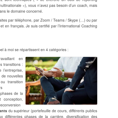
ultinationale »), vous n’avez pas besoin d’un coach, mais
 dans le domaine concerné.
aites par téléphone, par Zoom / Teams / Skype (…) ou par
t en français. Je suis certifié par l’International Coaching
pel à moi se répartissent en 4 catégories :
availlant en
s transitions :
l’entreprise,
e de nouvelles
 ou transition
rs
 phases de la
 conception,
reconversion
ants
du supérieur (portefeuille de cours, différents publics
x différentes phases de la carrière, diversification des