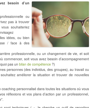
vez besoin d’un
professionnelle ou
rivez pas à trouver
 vous souhaiteriez
envisagez
les idées, ou bien
sse / face à des
rière professionnelle, ou un changement de vie, et soit
 où commencer, soit vous avez besoin d’accompagnement
urquoi pas un
bilan de compétence
?)
es personnes (des individus, des groupes), au travail ou
souhaitez améliorer la situation et trouver de nouvelles
un coaching personnalisé dans toutes les situations où vous
os réflexions et vos plans d’action par un professionnel,
e*.
z sont techniques ( « Je cherche un outil de reporting