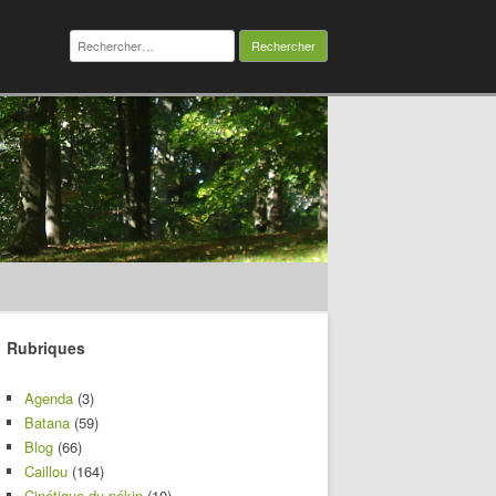
Rechercher :
Rubriques
Agenda
(3)
Batana
(59)
Blog
(66)
Caillou
(164)
Cinétique du pékin
(10)