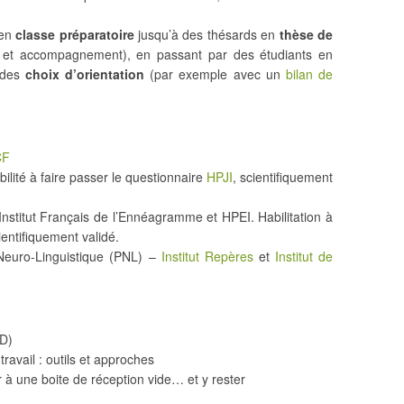
 en
classe préparatoire
jusqu’à des thésards en
thèse de
s et accompagnement), en passant par des étudiants en
e des
choix d’orientation
(par exemple avec un
bilan de
CF
bilité à faire passer le questionnaire
HPJI
, scientifiquement
nstitut Français de l’Ennéagramme et HPEI. Habilitation à
ientifiquement validé.
 Neuro-Linguistique (PNL) –
Institut Repères
et
Institut de
D)
 travail : outils et approches
 à une boite de réception vide… et y rester