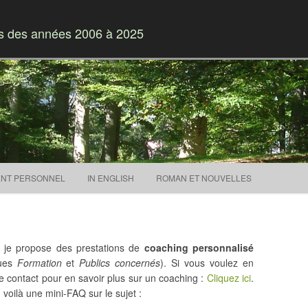
es des années 2006 à 2025
Skip to content
NT PERSONNEL
IN ENGLISH
ROMAN ET NOUVELLES
, je propose des prestations de
coaching personnalisé
ques
Formation
et
Publics concernés
). Si vous voulez en
 de contact pour en savoir plus sur un coaching :
Cliquez ici
.
 voilà une mini-FAQ sur le sujet :