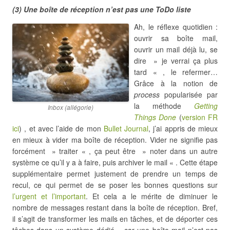
(3) Une boîte de réception n’est pas une ToDo liste
Ah, le réflexe quotidien :
ouvrir sa boîte mail,
ouvrir un mail déjà lu, se
dire » je verrai ça plus
tard « , le refermer…
Grâce à la notion de
process
popularisée par
la méthode
Getting
Inbox (allégorie)
Things Done
(
version FR
ici
) , et avec l’aide de mon
Bullet Journal
, j’ai appris de mieux
en mieux à vider ma boîte de réception. Vider ne signifie pas
forcément » traiter « , ça peut être » noter dans un autre
système ce qu’il y a à faire, puis archiver le mail « . Cette étape
supplémentaire permet justement de prendre un temps de
recul, ce qui permet de se poser les bonnes questions sur
l’urgent et l’important
. Et cela a le mérite de diminuer le
nombre de messages restant dans la boîte de réception. Bref,
il s’agit de transformer les mails en tâches, et de déporter ces