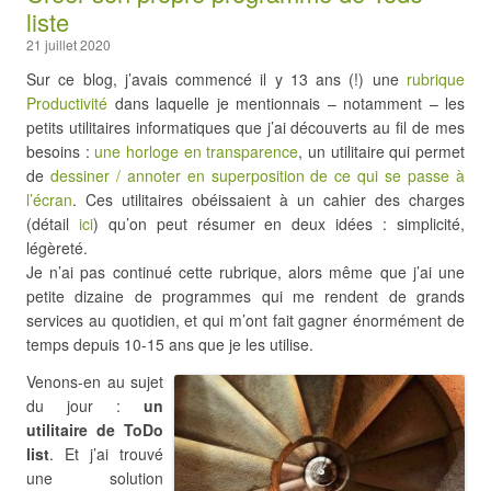
liste
21 juillet 2020
Sur ce blog, j’avais commencé il y 13 ans (!) une
rubrique
Productivité
dans laquelle je mentionnais – notamment – les
petits utilitaires informatiques que j’ai découverts au fil de mes
besoins :
une horloge en transparence
, un utilitaire qui permet
de
dessiner / annoter en superposition de ce qui se passe à
l’écran
. Ces utilitaires obéissaient à un cahier des charges
(détail
ici
) qu’on peut résumer en deux idées : simplicité,
légèreté.
Je n’ai pas continué cette rubrique, alors même que j’ai une
petite dizaine de programmes qui me rendent de grands
services au quotidien, et qui m’ont fait gagner énormément de
temps depuis 10-15 ans que je les utilise.
Venons-en au sujet
du jour :
un
utilitaire de ToDo
list
. Et j’ai trouvé
une solution