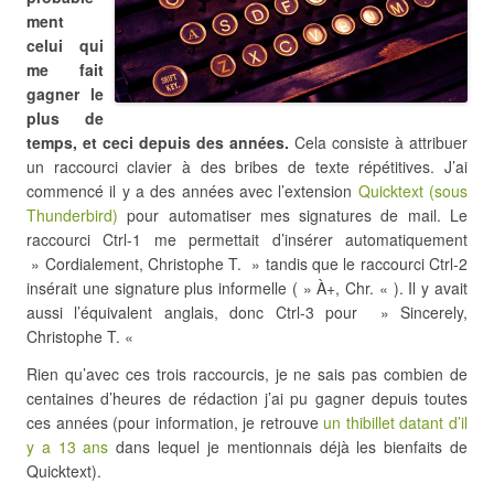
ment
celui qui
me fait
gagner le
plus de
temps, et ceci depuis des années.
Cela consiste à attribuer
un raccourci clavier à des bribes de texte répétitives. J’ai
commencé il y a des années avec l’extension
Quicktext (sous
Thunderbird)
pour automatiser mes signatures de mail. Le
raccourci Ctrl-1 me permettait d’insérer automatiquement
» Cordialement, Christophe T. » tandis que le raccourci Ctrl-2
insérait une signature plus informelle ( » À+, Chr. « ). Il y avait
aussi l’équivalent anglais, donc Ctrl-3 pour » Sincerely,
Christophe T. «
Rien qu’avec ces trois raccourcis, je ne sais pas combien de
centaines d’heures de rédaction j’ai pu gagner depuis toutes
ces années (pour information, je retrouve
un thibillet datant d’il
y a 13 ans
dans lequel je mentionnais déjà les bienfaits de
Quicktext).