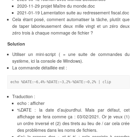
2020-11-29 projet Maître du monde.doc
2021-01-19 Lamentation suite au redressement fiscal.doc
Cela étant posé, comment automatiser la tâche, plutôt que
de taper laborieusement deux mille vingt et un zéro deux
zéro trois à chaque nommage de fichier ?
Solution
Utiliser un mini-script ( = une suite de commandes du
système, ici la console de Windows).
La commande détaillée est :
echo %DATE:~6,4%-%DATE:~3,2%-%DATE:~0,2% | clip
Traduction :
echo : afficher
%DATE : la date d’aujourdhui. Mais par défaut, cet
affichage se fera comme ça : 03/02/2021. Or je veux (1)
un ordre inversé et (2) des tirets au lieu de / car cela crée
des problèmes dans les noms de fichiers.
d’où le propos des ~ et %-% : cela consiste à prendre