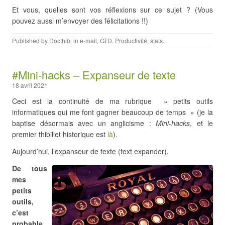
Et vous, quelles sont vos réflexions sur ce sujet ? (Vous
pouvez aussi m’envoyer des félicitations !!)
Published by
Docthib
, in
e-mail
,
GTD
,
Productivité
,
stats
.
#Mini-hacks – Expanseur de texte
18 avril 2021
Ceci est la continuité de ma rubrique » petits outils
informatiques qui me font gagner beaucoup de temps » (je la
baptise désormais avec un anglicisme :
Mini-hacks
, et le
premier thibillet historique est
là
).
Aujourd’hui, l’expanseur de texte (text expander).
De tous
mes
petits
outils,
c’est
probable