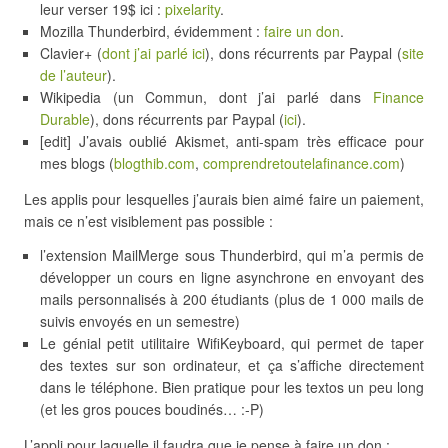
leur verser 19$ ici :
pixelarity
.
Mozilla Thunderbird, évidemment :
faire un don
.
Clavier+ (
dont j’ai parlé ici
), dons récurrents par Paypal (
site
de l’auteur
).
Wikipedia (un Commun, dont j’ai parlé dans
Finance
Durable
), dons récurrents par Paypal (
ici
).
[edit] J’avais oublié Akismet, anti-spam très efficace pour
mes blogs (
blogthib.com
,
comprendretoutelafinance.com
)
Les applis pour lesquelles j’aurais bien aimé faire un paiement,
mais ce n’est visiblement pas possible :
l’extension MailMerge sous Thunderbird, qui m’a permis de
développer un cours en ligne asynchrone en envoyant des
mails personnalisés à 200 étudiants (plus de 1 000 mails de
suivis envoyés en un semestre)
Le génial petit utilitaire WifiKeyboard, qui permet de taper
des textes sur son ordinateur, et ça s’affiche directement
dans le téléphone. Bien pratique pour les textos un peu long
(et les gros pouces boudinés… :-P)
L’appli pour laquelle il faudra que je pense à faire un don :