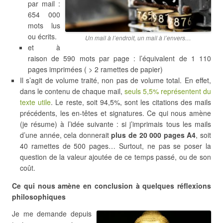
par mail :
654 000
mots lus
ou écrits.
Un mail à l’endroit, un mail à l’envers…
et à
raison de 590 mots par page : l’équivalent de 1 110
pages imprimées ( > 2 ramettes de papier)
Il s’agit de volume traité, non pas de volume total. En effet,
dans le contenu de chaque mail,
seuls 5,5% représentent du
texte utile
. Le reste, soit 94,5%, sont les citations des mails
précédents, les en-têtes et signatures. Ce qui nous amène
(je résume) à l’idée suivante : si j’imprimais tous les mails
d’une année, cela donnerait
plus de 20 000 pages A4
, soit
40 ramettes de 500 pages… Surtout, ne pas se poser la
question de la valeur ajoutée de ce temps passé, ou de son
coût.
Ce qui nous amène en conclusion à quelques réflexions
philosophiques
Je me demande depuis