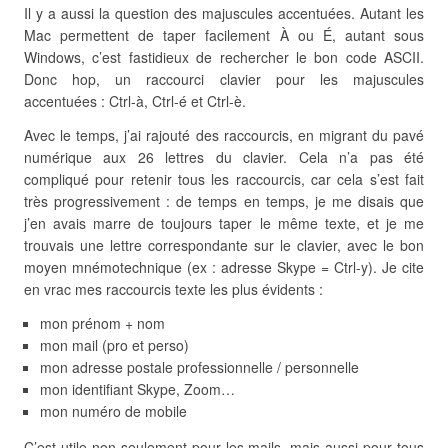
Il y a aussi la question des majuscules accentuées. Autant les
Mac permettent de taper facilement À ou É, autant sous
Windows, c’est fastidieux de rechercher le bon code ASCII.
Donc hop, un raccourci clavier pour les majuscules
accentuées : Ctrl-à, Ctrl-é et Ctrl-è.
Avec le temps, j’ai rajouté des raccourcis, en migrant du pavé
numérique aux 26 lettres du clavier. Cela n’a pas été
compliqué pour retenir tous les raccourcis, car cela s’est fait
très progressivement : de temps en temps, je me disais que
j’en avais marre de toujours taper le même texte, et je me
trouvais une lettre correspondante sur le clavier, avec le bon
moyen mnémotechnique (ex : adresse Skype = Ctrl-y). Je cite
en vrac mes raccourcis texte les plus évidents :
mon prénom + nom
mon mail (pro et perso)
mon adresse postale professionnelle / personnelle
mon identifiant Skype, Zoom…
mon numéro de mobile
C’est utile non seulement pour les mails, mais aussi pour tous