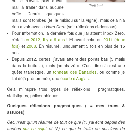
où je n’avais plus aucun
Tarif lent
mail à traiter dans aucune
boîte. Depuis, quelques
mails sont tombés (tel le mildiou sur la vigne), mais cela n’a
rien à voir avec le
Hard Core
(voir réflexions ci-dessous).
Pour information, la dernière fois que j’ai atteint Inbox Zero,
c’était
en 2012, il y a 9 ans
! Et avant cela, en
2011
(
deux
fois
) et
2008
. En résumé, uniquement 5 fois en plus de 15
ans.
Depuis 2012, certes, j’avais atteint des points bas (5 mails
dans la boîte…), mais jamais zéro. C’est dire si c’est une
quête titanesque, un
tonneau des Danaïdes
, ou comme je
l’ai déjà prénommée, une
écurie d’Augias
.
Cela m’inspire trois types de réflexions : pragmatiques,
statistiques, philosophiques.
Quelques réflexions pragmatiques ( = mes trucs &
astuces)
Ceci n’est qu’un résumé de tout ce que (1) j’ai écrit depuis des
années
sur ce sujet
et (2) ce que je traite en sessions de