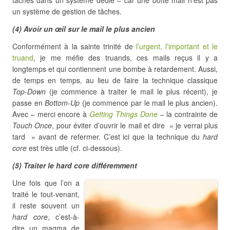
tâches dans un système dédié – car une boîte mail n’est pas
un système de gestion de tâches.
(4) Avoir un œil sur le mail le plus ancien
Conformément à la sainte trinité de
l’urgent, l’important et le
truand
, je me méfie des truands, ces mails reçus il y a
longtemps et qui contiennent une bombe à retardement. Aussi,
de temps en temps, au lieu de faire la technique classique
Top-Down
(je commence à traiter le mail le plus récent), je
passe en
Bottom-Up
(je commence par le mail le plus ancien).
Avec – merci encore à
Getting Things Done
– la contrainte de
Touch Once
, pour éviter d’ouvrir le mail et dire » je verrai plus
tard » avant de refermer. C’est ici que la technique du
hard
core
est très utile (cf. ci-dessous).
(5) Traiter le hard core différemment
Une fois que l’on a
traité le tout-venant,
il reste souvent un
hard core
, c’est-à-
dire un magma de