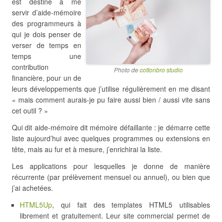
est destiné à me
servir d’aide-mémoire
des programmeurs à
qui je dois penser de
verser de temps en
temps une
contribution
Photo de
cottonbro studio
financière, pour un de
leurs développements que j’utilise régulièrement en me disant
« mais comment aurais-je pu faire aussi bien / aussi vite sans
cet outil ? »
Qui dit aide-mémoire dit mémoire défaillante : je démarre cette
liste aujourd’hui avec quelques programmes ou extensions en
tête, mais au fur et à mesure, j’enrichirai la liste.
Les applications pour lesquelles je donne de manière
récurrente (par prélèvement mensuel ou annuel), ou bien que
j’ai achetées.
HTML5Up
, qui fait des templates HTML5 utilisables
librement et gratuitement. Leur site commercial permet de