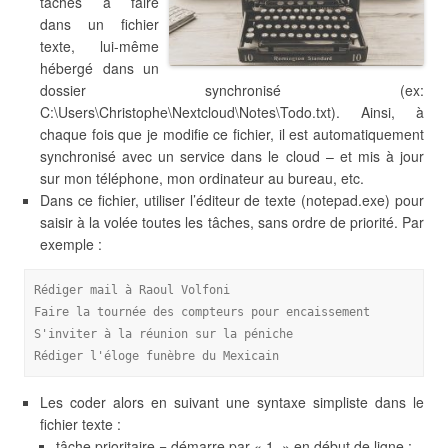
tâches à faire
dans un fichier
texte, lui-même
hébergé dans un
dossier synchronisé (ex:
C:\Users\Christophe\Nextcloud\Notes\Todo.txt). Ainsi, à
chaque fois que je modifie ce fichier, il est automatiquement
synchronisé avec un service dans le cloud – et mis à jour
sur mon téléphone, mon ordinateur au bureau, etc.
Dans ce fichier, utiliser l’éditeur de texte (notepad.exe) pour
saisir à la volée toutes les tâches, sans ordre de priorité. Par
exemple :
Rédiger mail à Raoul Volfoni
Faire la tournée des compteurs pour encaissement
S'inviter à la réunion sur la péniche
Rédiger l'éloge funèbre du Mexicain
Les coder alors en suivant une syntaxe simpliste dans le
fichier texte :
tâche prioritaire = démarre par « 1 » en début de ligne ;