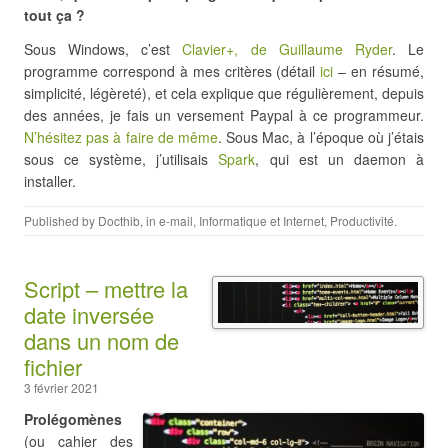
tout ça ?
Sous Windows, c’est
Clavier+, de Guillaume Ryder
. Le
programme correspond à mes critères (détail
ici
– en résumé,
simplicité, légèreté), et cela explique que régulièrement, depuis
des années, je fais un versement Paypal à ce programmeur.
N’hésitez pas à faire de même
. Sous Mac, à l’époque où j’étais
sous ce système, j’utilisais
Spark
, qui est un daemon à
installer.
Published by
Docthib
, in
e-mail
,
Informatique et Internet
,
Productivité
.
Script – mettre la
date inversée
dans un nom de
fichier
3 février 2021
Prolégomènes
(ou cahier des