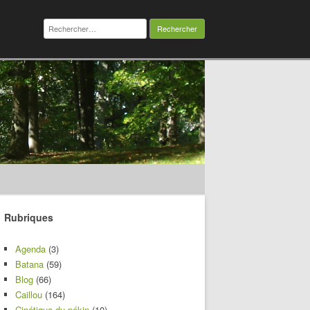
Rechercher :
Rubriques
Agenda
(3)
Batana
(59)
Blog
(66)
Caillou
(164)
Cinétique du pékin
(10)