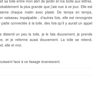
it sa toile entre mon abri de jardin et ma boite aux lettres.
probablement la plus grande que j’aie vue à ce jour. Elle est
’observe chaque matin avec plaisir. De temps en temps,
on vaisseau impalpable ; d’autres fois, elle est rencognée
 patte connectée à la toile, des fois qu’il y aurait un appel
a distend un peu la toile, je le fais doucement, je prends
ée, et je referme aussi doucement. La toile se retend,
, elle et moi.
uissent face à ce tissage évanescent.