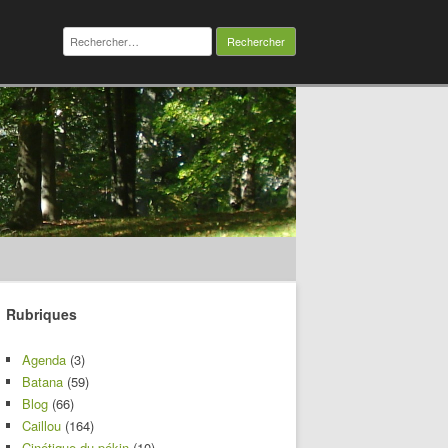
Rechercher :
Rubriques
Agenda
(3)
Batana
(59)
Blog
(66)
Caillou
(164)
Cinétique du pékin
(10)