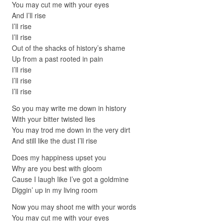
You may cut me with your eyes
And I’ll rise
I’ll rise
I’ll rise
Out of the shacks of history’s shame
Up from a past rooted in pain
I’ll rise
I’ll rise
I’ll rise
So you may write me down in history
With your bitter twisted lies
You may trod me down in the very dirt
And still like the dust I’ll rise
Does my happiness upset you
Why are you best with gloom
Cause I laugh like I’ve got a goldmine
Diggin’ up in my living room
Now you may shoot me with your words
You may cut me with your eyes