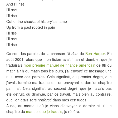
And I’ll rise
I’ll rise
I’ll rise
Out of the shacks of history’s shame
Up from a past rooted in pain
I’ll rise
I’ll rise
I’ll rise
Ce sont les paroles de la chanson
I’ll rise
, de
Ben Harper
. En
août 2001, alors que mon fiston avait 1 an et demi, et que je
traduisais
mon premier manuel de finance américain
de 8h du
matin à 1h du matin tous les jours, j’ai envoyé ce message une
nuit, avec ces paroles. Cela signifiait, au premier degré, que
j’avais terminé ma traduction, en envoyant le dernier chapitre
par mail. Cela signifiait, au second degré, que je n’avais pas
été détruit, ou diminué, par ce travail, mais bien au contraire,
que j’en étais sorti
renforcé
dans mes certitudes.
Aussi, au moment où je viens d’envoyer le dernier et ultime
chapitre du
manuel que je traduis
, je réitère.