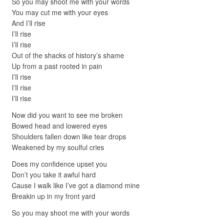
So you may shoot me with your words
You may cut me with your eyes
And I’ll rise
I’ll rise
I’ll rise
Out of the shacks of history’s shame
Up from a past rooted in pain
I’ll rise
I’ll rise
I’ll rise
Now did you want to see me broken
Bowed head and lowered eyes
Shoulders fallen down like tear drops
Weakened by my soulful cries
Does my confidence upset you
Don’t you take it awful hard
Cause I walk like I’ve got a diamond mine
Breakin up in my front yard
So you may shoot me with your words