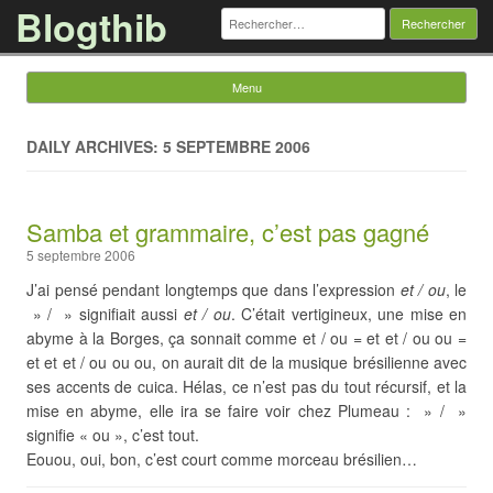
Blogthib
Rechercher :
Menu
Skip to content
DAILY ARCHIVES: 5 SEPTEMBRE 2006
Samba et grammaire, c’est pas gagné
5 septembre 2006
J’ai pensé pendant longtemps que dans l’expression
et / ou
, le
» / » signifiait aussi
et / ou
. C’était vertigineux, une mise en
abyme à la Borges, ça sonnait comme et / ou = et et / ou ou =
et et et / ou ou ou, on aurait dit de la musique brésilienne avec
ses accents de cuica. Hélas, ce n’est pas du tout récursif, et la
mise en abyme, elle ira se faire voir chez Plumeau : » / »
signifie « ou », c’est tout.
Eouou, oui, bon, c’est court comme morceau brésilien…