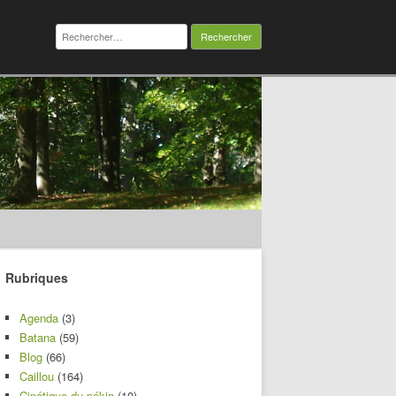
Rechercher :
Rubriques
Agenda
(3)
Batana
(59)
Blog
(66)
Caillou
(164)
Cinétique du pékin
(10)