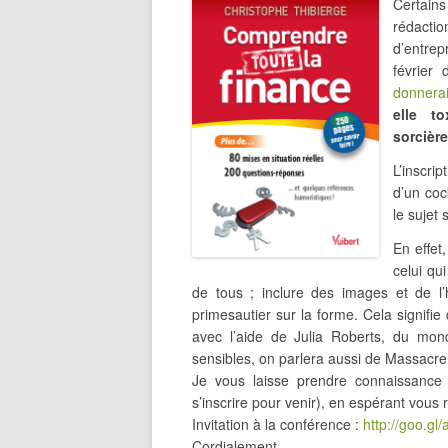
Certains
rédacti
d’entre
février
donnerai
elle t
sorcièr
L’inscri
d’un coc
le sujet
En effet
celui qui
de tous ; inclure des images et de l’
primesautier sur la forme. Cela signifie
avec l’aide de Julia Roberts, du mo
sensibles, on parlera aussi de Massacre
Je vous laisse prendre connaissance de
s’inscrire pour venir), en espérant vous re
Invitation à la conférence :
http://goo.gl
Cordialement,