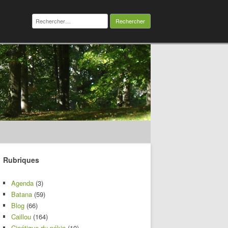
Rechercher :
Rubriques
Agenda
(3)
Batana
(59)
Blog
(66)
Caillou
(164)
Cinétique du pékin
(10)