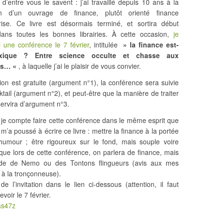
 d’entre vous le savent : j’ai travaillé depuis 10 ans à la
on d’un ouvrage de finance, plutôt orienté finance
prise. Ce livre est désormais terminé, et sortira début
 dans toutes les bonnes librairies. À cette occasion,
je
 une conférence le 7 février
, intitulée
» la finance est-
oxique ? Entre science occulte et chasse aux
es… «
, à laquelle j’ai le plaisir de vous convier.
ption est gratuite (argument n°1), la conférence sera suivie
ktail (argument n°2), et peut-être que la manière de traiter
 servira d’argument n°3.
, je compte faire cette conférence dans le même esprit que
 m’a poussé à écrire ce livre : mettre la finance à la portée
humour ; être rigoureux sur le fond, mais souple voire
 que lors de cette conférence, on parlera de finance, mais
nde de Nemo ou des Tontons flingueurs (avis aux mes
 à la tronçonneuse).
 l’invitation dans le lien ci-dessous (attention, il faut
voir le 7 février.
/as47z