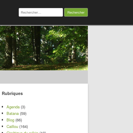
Rechercher :
Rubriques
Agenda
(3)
Batana
(59)
Blog
(66)
Caillou
(164)
Cinétique du pékin
(10)