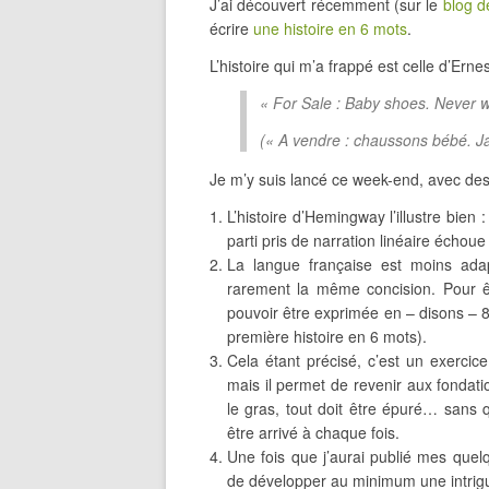
J’ai découvert récemment (sur le
blog d
écrire
une histoire en 6 mots
.
L’histoire qui m’a frappé est celle d’Ern
« For Sale : Baby shoes. Never w
(« A vendre : chaussons bébé. Jam
Je m’y suis lancé ce week-end, avec des 
L’histoire d’Hemingway l’illustre bien :
parti pris de narration linéaire écho
La langue française est moins adap
rarement la même concision. Pour êt
pouvoir être exprimée en – disons – 
première histoire en 6 mots).
Cela étant précisé, c’est un exerci
mais il permet de revenir aux fondatio
le gras, tout doit être épuré… sans q
être arrivé à chaque fois.
Une fois que j’aurai publié mes quelq
de développer au minimum une intrig