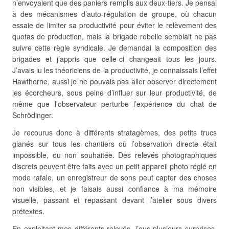
n’envoyaient que des paniers remplis aux deux-tiers. Je pensai
à des mécanismes d’auto-régulation de groupe, où chacun
essaie de limiter sa productivité pour éviter le relèvement des
quotas de production, mais la brigade rebelle semblait ne pas
suivre cette règle syndicale. Je demandai la composition des
brigades et j’appris que celle-ci changeait tous les jours.
J’avais lu les théoriciens de la productivité, je connaissais l’effet
Hawthorne, aussi je ne pouvais pas aller observer directement
les écorcheurs, sous peine d’influer sur leur productivité, de
même que l’observateur perturbe l’expérience du chat de
Schrödinger.
Je recourus donc à différents stratagèmes, des petits trucs
glanés sur tous les chantiers où l’observation directe était
impossible, ou non souhaitée. Des relevés photographiques
discrets peuvent être faits avec un petit appareil photo réglé en
mode rafale, un enregistreur de sons peut capter des choses
non visibles, et je faisais aussi confiance à ma mémoire
visuelle, passant et repassant devant l’atelier sous divers
prétextes.
En exploitant mes différents relevés, j’eus plusieurs surprises.