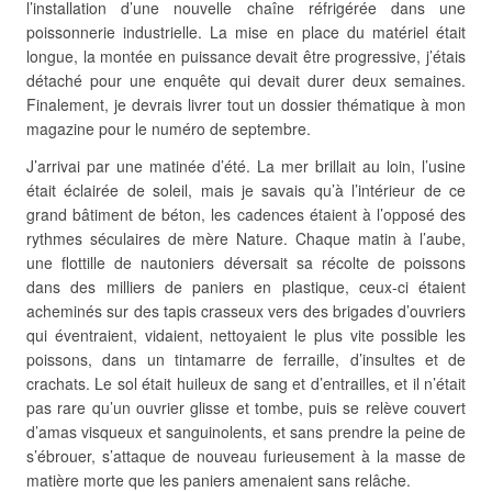
l’installation d’une nouvelle chaîne réfrigérée dans une
poissonnerie industrielle. La mise en place du matériel était
longue, la montée en puissance devait être progressive, j’étais
détaché pour une enquête qui devait durer deux semaines.
Finalement, je devrais livrer tout un dossier thématique à mon
magazine pour le numéro de septembre.
J’arrivai par une matinée d’été. La mer brillait au loin, l’usine
était éclairée de soleil, mais je savais qu’à l’intérieur de ce
grand bâtiment de béton, les cadences étaient à l’opposé des
rythmes séculaires de mère Nature. Chaque matin à l’aube,
une flottille de nautoniers déversait sa récolte de poissons
dans des milliers de paniers en plastique, ceux-ci étaient
acheminés sur des tapis crasseux vers des brigades d’ouvriers
qui éventraient, vidaient, nettoyaient le plus vite possible les
poissons, dans un tintamarre de ferraille, d’insultes et de
crachats. Le sol était huileux de sang et d’entrailles, et il n’était
pas rare qu’un ouvrier glisse et tombe, puis se relève couvert
d’amas visqueux et sanguinolents, et sans prendre la peine de
s’ébrouer, s’attaque de nouveau furieusement à la masse de
matière morte que les paniers amenaient sans relâche.