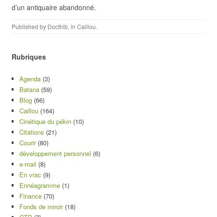
d’un antiquaire abandonné.
Published by
Docthib
, in
Caillou
.
Rubriques
Agenda
(3)
Batana
(59)
Blog
(66)
Caillou
(164)
Cinétique du pékin
(10)
Citations
(21)
Courir
(80)
développement personnel
(6)
e-mail
(8)
En vrac
(9)
Ennéagramme
(1)
Finance
(70)
Fonds de miroir
(18)