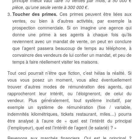
principe
mieux vaut faire 10 ventes par mois, à 50 000 €
pièce, qu’une seule vente à 300 000 €
.
Toucher des primes.
Ces primes peuvent être liées aux
ventes, ou bien à d’autres activités, par exemple la
prospection commerciale. Si on imagine une agence qui
donne une prime à ses agents à chaque fois qu’ils
reviennent avec un mandat de vente, on peut en conclure
que l’agent passera beaucoup de temps au téléphone, à
convaincre des vendeurs de lui confier un mandat, et peu de
temps à faire réellement visiter les maisons.
Tout ceci pourrait n’être que fiction, c’est hélas la réalité. Si
vous vous posez un moment, vous allez éventuellement
trouver d’autres modes de rémunération des agents, qui
rapprocheront leur intérêt, ou l’éloigneront, de celui du
vendeur. Plus généralement, tout système incitatif, par
exemple un système de rémunération (fixe / variable,
indemnités kilométriques, tickets restaurant, miles…) pourra
être analysé à l’aune de « quel est l’intérêt du principal
(l’employeur), quel est l’intérêt de l’agent (le salarié) ? »
Revenons aux marchés financiers. Qui est le principal ?