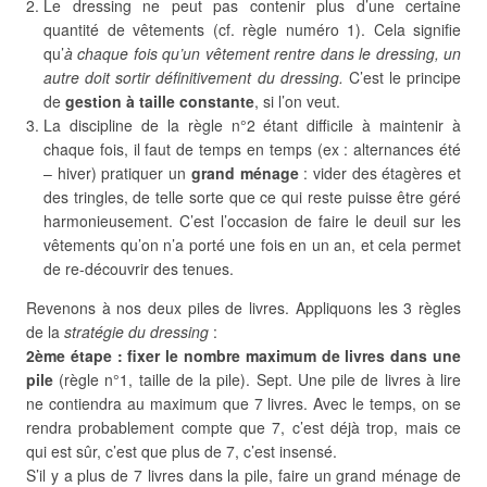
Le dressing ne peut pas contenir plus d’une certaine
quantité de vêtements (cf. règle numéro 1). Cela signifie
qu’
à chaque fois qu’un vêtement rentre dans le dressing, un
autre doit sortir définitivement du dressing.
C’est le principe
de
gestion à taille constante
, si l’on veut.
La discipline de la règle n°2 étant difficile à maintenir à
chaque fois, il faut de temps en temps (ex : alternances été
– hiver) pratiquer un
grand ménage
: vider des étagères et
des tringles, de telle sorte que ce qui reste puisse être géré
harmonieusement. C’est l’occasion de faire le deuil sur les
vêtements qu’on n’a porté une fois en un an, et cela permet
de re-découvrir des tenues.
Revenons à nos deux piles de livres. Appliquons les 3 règles
de la
stratégie du dressing
:
2ème étape :
fixer le nombre maximum de livres dans une
pile
(règle n°1, taille de la pile). Sept. Une pile de livres à lire
ne contiendra au maximum que 7 livres. Avec le temps, on se
rendra probablement compte que 7, c’est déjà trop, mais ce
qui est sûr, c’est que plus de 7, c’est insensé.
S’il y a plus de 7 livres dans la pile, faire un grand ménage de