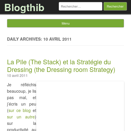
Blogthib
Rechercher :
Menu
Skip to content
DAILY ARCHIVES: 10 AVRIL 2011
La Pile (The Stack) et la Stratégie du
Dressing (the Dressing room Strategy)
10 avril 2011
Je réfléchis
beaucoup, je lis
pas mal, et
j’écris un peu
(
sur ce blog
et
sur un autre
)
sur la
productivité au