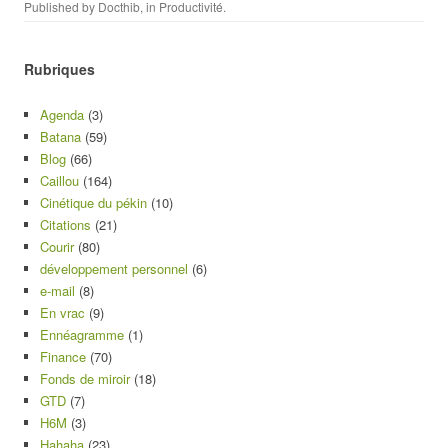
Published by
Docthib
, in
Productivité
.
Rubriques
Agenda
(3)
Batana
(59)
Blog
(66)
Caillou
(164)
Cinétique du pékin
(10)
Citations
(21)
Courir
(80)
développement personnel
(6)
e-mail
(8)
En vrac
(9)
Ennéagramme
(1)
Finance
(70)
Fonds de miroir
(18)
GTD
(7)
H6M
(3)
Hahaha
(23)