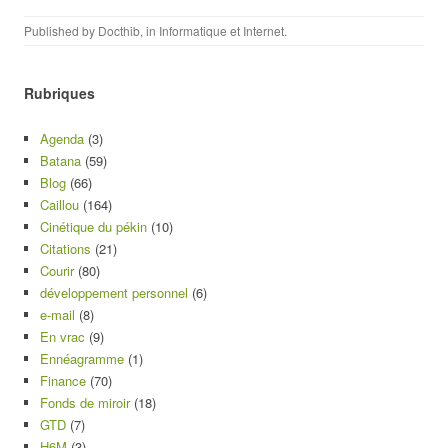
Published by
Docthib
, in
Informatique et Internet
.
Rubriques
Agenda
(3)
Batana
(59)
Blog
(66)
Caillou
(164)
Cinétique du pékin
(10)
Citations
(21)
Courir
(80)
développement personnel
(6)
e-mail
(8)
En vrac
(9)
Ennéagramme
(1)
Finance
(70)
Fonds de miroir
(18)
GTD
(7)
H6M
(3)