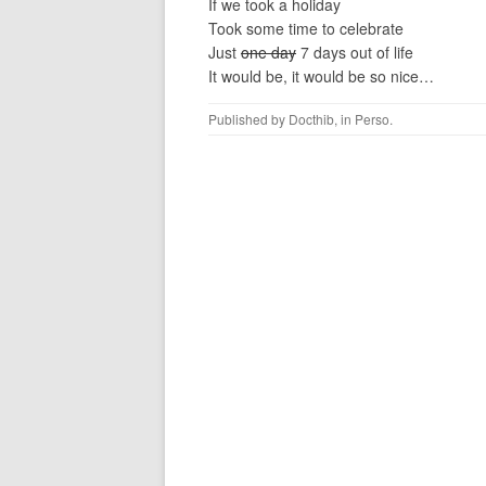
If we took a holiday
Took some time to celebrate
Just
one day
7 days out of life
It would be, it would be so nice…
Published by
Docthib
, in
Perso
.