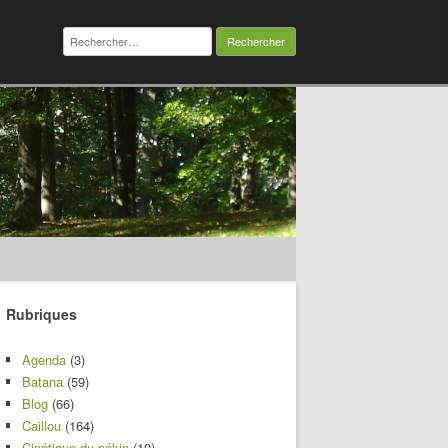
Rechercher :
Rubriques
Agenda
(3)
Batana
(59)
Blog
(66)
Caillou
(164)
Cinétique du pékin
(10)