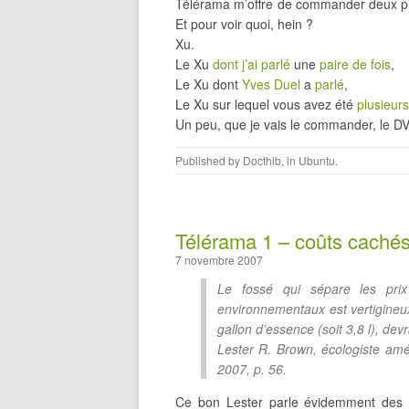
Télérama m’offre de commander deux p
Et pour voir quoi, hein ?
Xu.
Le Xu
dont j’ai parlé
une
paire de fois
,
Le Xu dont
Yves Duel
a
parlé
,
Le Xu sur lequel vous avez été
plusieurs
Un peu, que je vais le commander, le D
Published by
Docthib
, in
Ubuntu
.
Télérama 1 – coûts caché
7 novembre 2007
Le fossé qui sépare les pri
environnementaux est vertigineux
gallon d’essence (soit 3,8 l), devr
Lester R. Brown, écologiste amé
2007, p. 56.
Ce bon Lester parle évidemment des coû