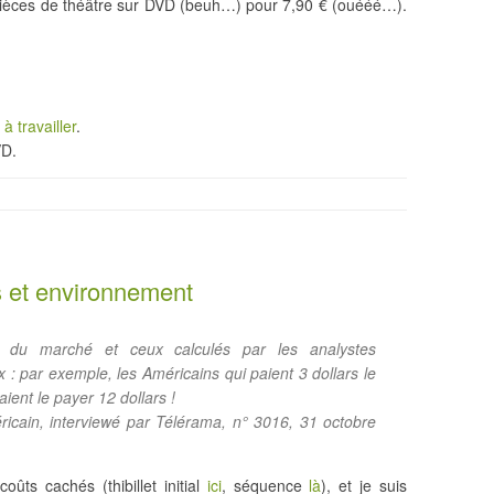
ièces de théâtre sur DVD (beuh…) pour 7,90 € (ouééé…).
 à travailler
.
VD.
s et environnement
x du marché et ceux calculés par les analystes
 : par exemple, les Américains qui paient 3 dollars le
aient le payer 12 dollars !
ricain, interviewé par Télérama, n° 3016, 31 octobre
ts cachés (thibillet initial
ici
, séquence
là
), et je suis