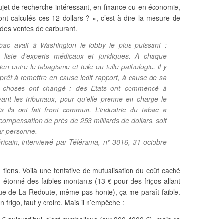
sujet de recherche intéressant, en finance ou en économie,
nt calculés ces 12 dollars ? », c’est-à-dire la mesure de
 des ventes de carburant.
tabac avait à Washington le lobby le plus puissant :
 liste d’experts médicaux et juridiques. A chaque
ien entre le tabagisme et telle ou telle pathologie, il y
 prêt à remettre en cause ledit rapport, à cause de sa
les choses ont changé : des Etats ont commencé à
vant les tribunaux, pour qu’elle prenne en charge le
 ils ont fait front commun. L’industrie du tabac a
compensation de près de 253 milliards de dollars, soit
ar personne.
ricain, interviewé par Télérama, n° 3016, 31 octobre
, tiens. Voilà une tentative de mutualisation du coût caché
 étonné des faibles montants (13 € pour des frigos allant
ue de La Redoute, même pas honte), ça me paraît faible.
frigo, faut y croire. Mais il n’empêche :