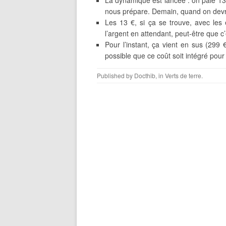
La dynamique est lancée : on paie 13 
nous prépare. Demain, quand on devr
Les 13 €, si ça se trouve, avec les
l’argent en attendant, peut-être que 
Pour l’instant, ça vient en sus (299 €
possible que ce coût soit intégré pour
Published by
Docthib
, in
Verts de terre
.