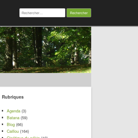
Rechercher :
Rubriques
Agenda
(3)
Batana
(59)
Blog
(66)
Caillou
(164)
Cinétique du pékin
(10)