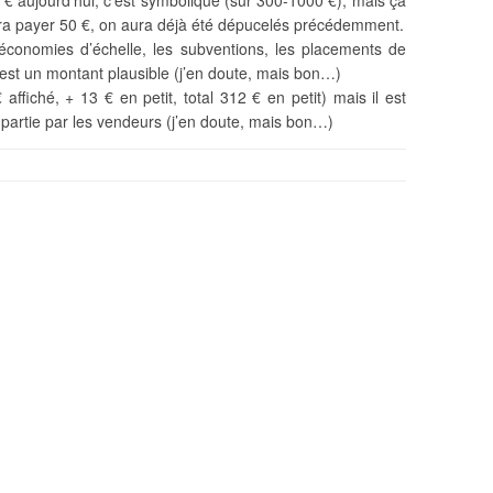
€ aujourd’hui, c’est symbolique (sur 300-1000 €), mais ça
a payer 50 €, on aura déjà été dépucelés précédemment.
 économies d’échelle, les subventions, les placements de
c’est un montant plausible (j’en doute, mais bon…)
 affiché, + 13 € en petit, total 312 € en petit) mais il est
 partie par les vendeurs (j’en doute, mais bon…)