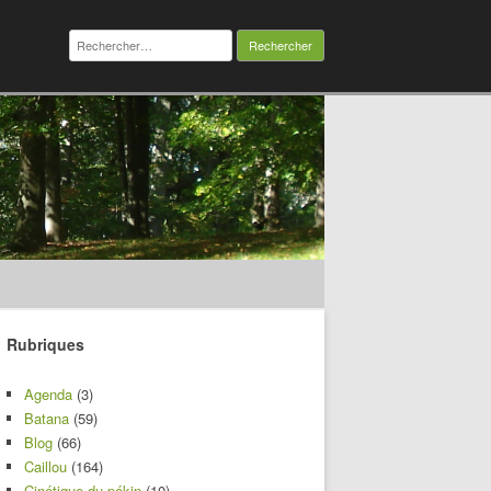
Rechercher :
Rubriques
Agenda
(3)
Batana
(59)
Blog
(66)
Caillou
(164)
Cinétique du pékin
(10)