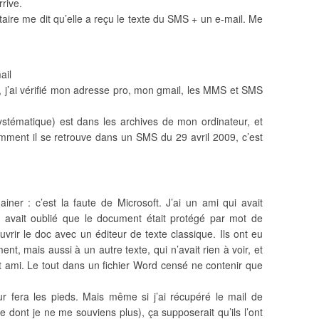
rive.
aire me dit qu’elle a reçu le texte du SMS + un e-mail. Me
ail
, j’ai vérifié mon adresse pro, mon gmail, les MMS et SMS
s systématique) est dans les archives de mon ordinateur, et
ment il se retrouve dans un SMS du 29 avril 2009, c’est
iner : c’est la faute de Microsoft. J’ai un ami qui avait
 avait oublié que le document était protégé par mot de
vrir le doc avec un éditeur de texte classique. Ils ont eu
, mais aussi à un autre texte, qui n’avait rien à voir, et
 cet ami. Le tout dans un fichier Word censé ne contenir que
r fera les pieds. Mais même si j’ai récupéré le mail de
dont je ne me souviens plus), ça supposerait qu’ils l’ont