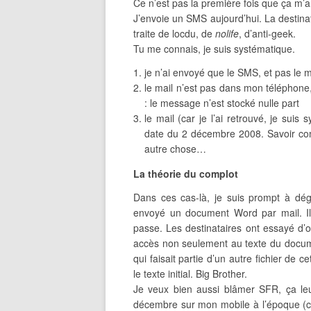
Ce n’est pas la première fois que ça m’ar
J’envoie un SMS aujourd’hui. La destinat
traite de locdu, de
nolife
, d’anti-geek.
Tu me connais, je suis systématique.
je n’ai envoyé que le SMS, et pas le m
le mail n’est pas dans mon téléphone
: le message n’est stocké nulle part
le mail (car je l’ai retrouvé, je sui
date du 2 décembre 2008. Savoir com
autre chose…
La théorie du complot
Dans ces cas-là, je suis prompt à déga
envoyé un document Word par mail. Il
passe. Les destinataires ont essayé d’ou
accès non seulement au texte du document
qui faisait partie d’un autre fichier de
le texte initial. Big Brother.
Je veux bien aussi blâmer SFR, ça leu
décembre sur mon mobile à l’époque (ce 