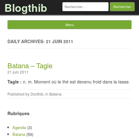
Blogthib
Rechercher :
Menu
Skip to content
DAILY ARCHIVES: 21 JUIN 2011
Batana – Tagle
21 juin 2011
Tagle :
n. m. Moment où le thé est devenu froid dans la tasse.
Published by
Docthib
, in
Batana
.
Rubriques
Agenda
(3)
Batana
(59)