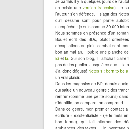
Je parlais il y a quelques jours de l’aut
en existe une
version française
). Je s
l’auteur s’en défende. Il s’agit des Note
qu’il dessine sont pour partie autobio
n’empêche : je suis comme 30 000 intern
Nous sommes en présence d’un roman gra
Boulet écrit des BDs, plutôt orienté
décapitations en plein combat sont monn
bon an mal an, il publie une planche de
ici
et
là
. Sur son blog, il l’affichait clai
pas de les publier. Jusqu’à ce que… la 
J’ai donc dégusté
Notes 1 : born to be a
un vrai plaisir.
Dans les magasins de BD, depuis quelqu
qui salue un nouveau genre : des tranch
rentrer (comme une petite souris) dans
s’identifie, on compare, on comprend.
Dans ce genre, mon premier contact a
écriture « existentialiste » (je le mets 
bon terme), qui fait alterner des d
ambiances, des textes… Un inventaire pa