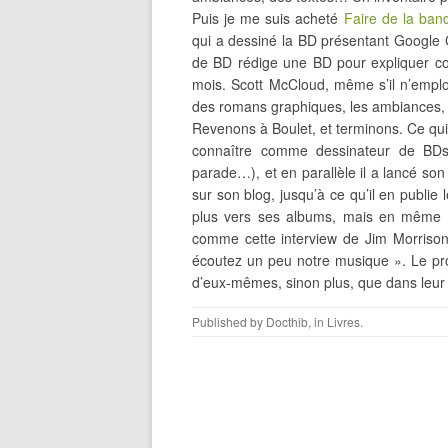
Puis je me suis acheté
Faire de la ban
qui a dessiné la BD présentant Google 
de BD rédige une BD pour expliquer co
mois. Scott McCloud, même s’il n’emploi
des romans graphiques, les ambiances, 
Revenons à Boulet, et terminons. Ce qui m
connaître comme dessinateur de BDs (
parade…), et en parallèle il a lancé son
sur son blog, jusqu’à ce qu’il en publie 
plus vers ses albums, mais en même te
comme cette interview de Jim Morrison 
écoutez un peu notre musique ». Le prob
d’eux-mêmes, sinon plus, que dans leu
Published by
Docthib
, in
Livres
.