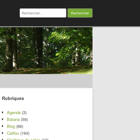
Rechercher :
Rubriques
Agenda
(3)
Batana
(59)
Blog
(66)
Caillou
(164)
Cinétique du pékin
(10)