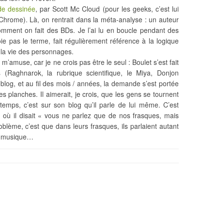
de dessinée
, par Scott Mc Cloud (pour les geeks, c’est lui
Chrome). Là, on rentrait dans la méta-analyse : un auteur
mment on fait des BDs. Je l’ai lu en boucle pendant des
e pas le terme, fait régulièrement référence à la logique
la vie des personnages.
’amuse, car je ne crois pas être le seul : Boulet s’est fait
Raghnarok, la rubrique scientifique, le Miya, Donjon
 blog, et au fil des mois / années, la demande s’est portée
les planches. Il aimerait, je crois, que les gens se tournent
mps, c’est sur son blog qu’il parle de lui même. C’est
où il disait « vous ne parlez que de nos frasques, mais
lème, c’est que dans leurs frasques, ils parlaient autant
r musique…