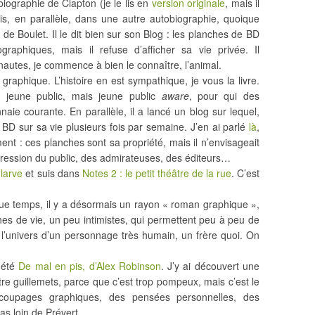
obiographie de Clapton (je le lis en
version originale
, mais il
uis, en parallèle, dans une autre autobiographie, quoique
s de Boulet. Il le dit bien sur son Blog : les planches de BD
graphiques, mais il refuse d’afficher sa vie privée. Il
autes, je commence à bien le connaître, l’animal.
phique. L’histoire en est sympathique, je vous la livre.
es jeune public, mais jeune public
aware
, pour qui des
aie courante. En parallèle, il a lancé un blog sur lequel,
 BD sur sa vie plusieurs fois par semaine. J’en ai parlé
là
,
rement : ces planches sont sa propriété, mais il n’envisageait
pression du public, des admirateuses, des éditeurs…
 larve
et suis dans
Notes 2 : le petit théâtre de la rue
. C’est
e temps, il y a désormais un rayon « roman graphique »,
es de vie, un peu intimistes, qui permettent peu à peu de
 l’univers d’un personnage très humain, un frère quoi. On
 été
De mal en pis, d’Alex Robinson
. J’y ai découvert une
entre guillemets, parce que c’est trop pompeux, mais c’est le
écoupages graphiques, des pensées personnelles, des
s loin de Prévert.