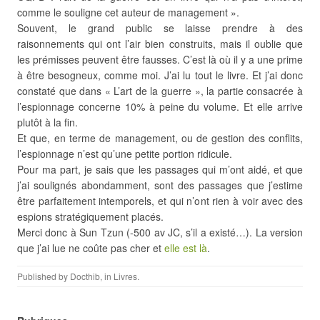
comme le souligne cet auteur de management ».
Souvent, le grand public se laisse prendre à des
raisonnements qui ont l’air bien construits, mais il oublie que
les prémisses peuvent être fausses. C’est là où il y a une prime
à être besogneux, comme moi. J’ai lu tout le livre. Et j’ai donc
constaté que dans « L’art de la guerre », la partie consacrée à
l’espionnage concerne 10% à peine du volume. Et elle arrive
plutôt à la fin.
Et que, en terme de management, ou de gestion des conflits,
l’espionnage n’est qu’une petite portion ridicule.
Pour ma part, je sais que les passages qui m’ont aidé, et que
j’ai soulignés abondamment, sont des passages que j’estime
être parfaitement intemporels, et qui n’ont rien à voir avec des
espions stratégiquement placés.
Merci donc à Sun Tzun (-500 av JC, s’il a existé…). La version
que j’ai lue ne coûte pas cher et
elle est là
.
Published by
Docthib
, in
Livres
.