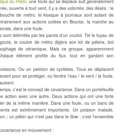
ique du Pékin
, une foule qui se déplace suit généralement
e, ouverte à tout vent, il y a des volontés, des désirs : le
a bouche de métro, le kiosque à journaux sont autant de
Contrairement aux actions cotées en Bourse, la marche au
amais, dans une foule.
 sont délimités par les parois d’un couloir. Tel le tuyau de
gouts, le couloir de métro digère son lot de pékins, bol
œsophage de céramique. Mais ce groupe, apparemment
haque élément profite du flux, tout en gardant son
poissons. Ou un peloton de cyclistes. Tous se déplacent
evant pour se protéger, ou fendre l’eau / le vent / la foule.
 suivent.
emps, c’est le concept de covariance. Dans un portefeuille
ne action avec une autre. Deux actions qui ont une forte
arier de la même manière. Dans une foule, ou un banc de
éments est extrêmement importante. Un poisson malade,
tion ; un pékin qui n’est pas dans le
flow
: c’est l’ensemble
 covariance en mouvement :