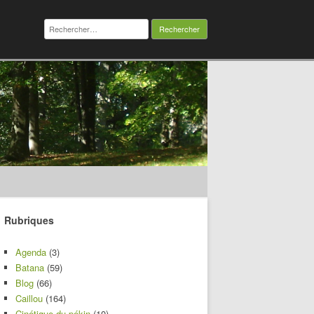
Rechercher :
Rubriques
Agenda
(3)
Batana
(59)
Blog
(66)
Caillou
(164)
Cinétique du pékin
(10)