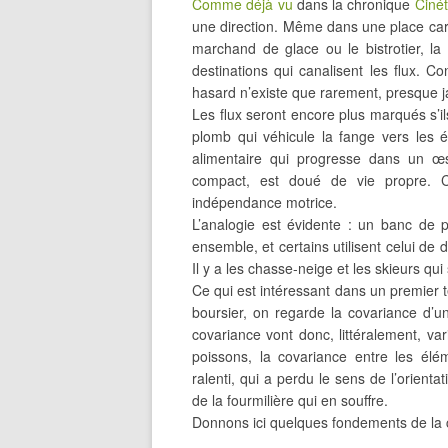
Comme déjà vu
dans la chronique
Cinét
une direction. Même dans une place carré
marchand de glace ou le bistrotier, l
destinations qui canalisent les flux. 
hasard n’existe que rarement, presque j
Les flux seront encore plus marqués s’ils
plomb qui véhicule la fange vers les é
alimentaire qui progresse dans un 
compact, est doué de vie propre. C
indépendance motrice.
L’analogie est évidente : un banc de 
ensemble, et certains utilisent celui de d
Il y a les chasse-neige et les skieurs qui
Ce qui est intéressant dans un premier t
boursier, on regarde la covariance d’u
covariance vont donc, littéralement, v
poissons, la covariance entre les él
ralenti, qui a perdu le sens de l’orienta
de la fourmilière qui en souffre.
Donnons ici quelques fondements de la