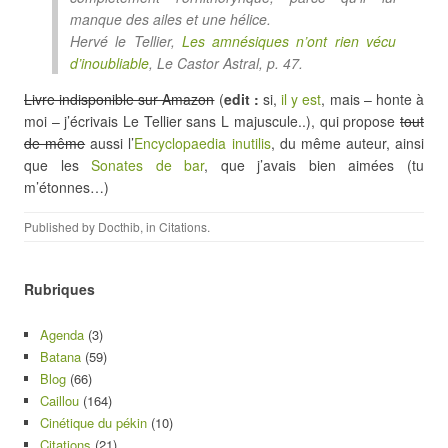
manque des ailes et une hélice.
Hervé le Tellier,
Les amnésiques n’ont rien vécu
d’inoubliable
, Le Castor Astral, p. 47.
Livre indisponible sur Amazon
(
edit :
si,
il y est
, mais – honte à
moi – j’écrivais Le Tellier sans L majuscule..), qui propose
tout
de même
aussi l’
Encyclopaedia inutilis
, du même auteur, ainsi
que les
Sonates de bar
, que j’avais bien aimées (tu
m’étonnes…)
Published by
Docthib
, in
Citations
.
Rubriques
Agenda
(3)
Batana
(59)
Blog
(66)
Caillou
(164)
Cinétique du pékin
(10)
Citations
(21)