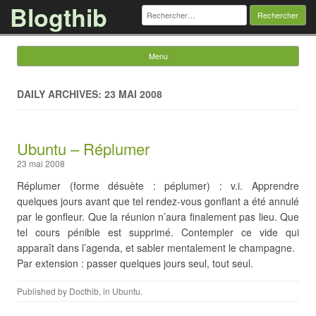
Blogthib
Rechercher :
Menu
Skip to content
DAILY ARCHIVES: 23 MAI 2008
Ubuntu – Réplumer
23 mai 2008
Réplumer (forme désuète : péplumer) : v.i. Apprendre
quelques jours avant que tel rendez-vous gonflant a été annulé
par le gonfleur. Que la réunion n’aura finalement pas lieu. Que
tel cours pénible est supprimé. Contempler ce vide qui
apparaît dans l’agenda, et sabler mentalement le champagne.
Par extension : passer quelques jours seul, tout seul.
Published by
Docthib
, in
Ubuntu
.