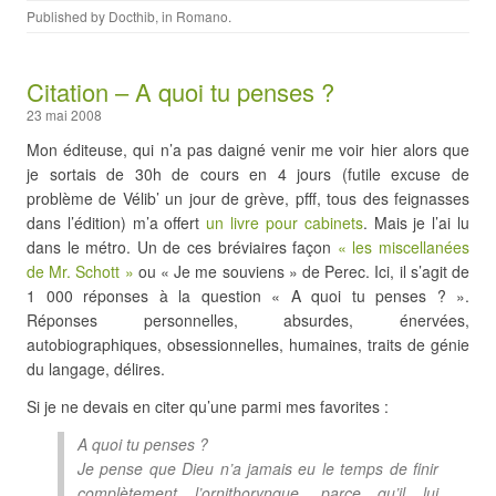
Published by
Docthib
, in
Romano
.
Citation – A quoi tu penses ?
23 mai 2008
Mon éditeuse, qui n’a pas daigné venir me voir hier alors que
je sortais de 30h de cours en 4 jours (futile excuse de
problème de Vélib’ un jour de grève, pfff, tous des feignasses
dans l’édition) m’a offert
un livre pour cabinets
. Mais je l’ai lu
dans le métro. Un de ces bréviaires façon
« les miscellanées
de Mr. Schott »
ou « Je me souviens » de Perec. Ici, il s’agit de
1 000 réponses à la question « A quoi tu penses ? ».
Réponses personnelles, absurdes, énervées,
autobiographiques, obsessionnelles, humaines, traits de génie
du langage, délires.
Si je ne devais en citer qu’une parmi mes favorites :
A quoi tu penses ?
Je pense que Dieu n’a jamais eu le temps de finir
complètement l’ornithorynque, parce qu’il lui