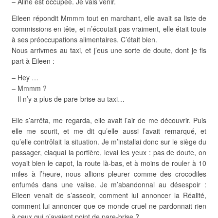
– Aline est occupée. Je vais venir.
Eileen répondit Mmmm tout en marchant, elle avait sa liste de
commissions en tête, et n’écoutait pas vraiment, elle était toute
à ses préoccupations alimentaires. C’était bien.
Nous arrivmes au taxi, et j’eus une sorte de doute, dont je fis
part à Eileen :
– Hey …
– Mmmm ?
– Il n’y a plus de pare-brise au taxi…
Elle s’arrêta, me regarda, elle avait l’air de me découvrir. Puis
elle me sourit, et me dit qu’elle aussi l’avait remarqué, et
qu’elle contrôlait la situation. Je m’installai donc sur le siège du
passager, claquai la portière, levai les yeux : pas de doute, on
voyait bien le capot, la route là-bas, et à moins de rouler à 10
miles à l’heure, nous allions pleurer comme des crocodiles
enfumés dans une valise. Je m’abandonnai au désespoir :
Eileen venait de s’asseoir, comment lui annoncer la Réalité,
comment lui annoncer que ce monde cruel ne pardonnait rien
à ceux qui n’avaient point de pare-brise ?