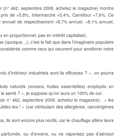
ir (n° 462, septembre 2008, achetez le magazine) montre
 prix de +5,8%, Intermarché +5,4%, Carrefour +7,6%. Ce
alent annuel de respectivement +8,7% annuel, +8,1% annuel,
ix en proportionnel, pas en intérêt capitalisé).
se (quoique…), c’est le fait que dans l’imaginaire populaire
t considérés comme ceux qui oeuvrent pour améliorer notre
d’intérieur industriels sont-ils efficaces ? », on pourra
its naturels (encens, huiles essentielles) employés en
r la santé ? », je suppose qu’on aura un 100% de oui.
isir n° 462, septembre 2008, achetez le magazine) : « les
 oubliez-les ! » (car véhiculant des allergènes, cancérigènes
s, ils sont encore plus nocifs, car le chauffage altère leurs
parfumée, ou d’encens, ou ne vaporisez pas d’aérosol