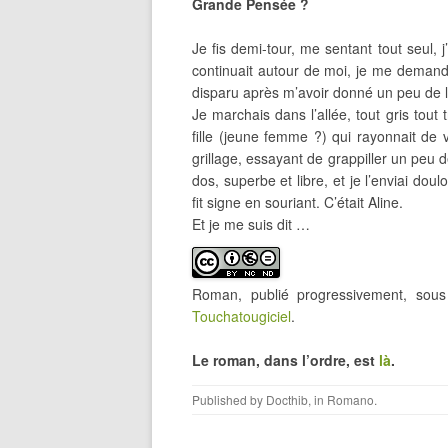
Grande Pensée ?
Je fis demi-tour, me sentant tout seul, 
continuait autour de moi, je me demandai
disparu après m’avoir donné un peu de 
Je marchais dans l’allée, tout gris tout 
fille (jeune femme ?) qui rayonnait de 
grillage, essayant de grappiller un peu de
dos, superbe et libre, et je l’enviai do
fit signe en souriant. C’était Aline.
Et je me suis dit …
Roman, publié progressivement, so
Touchatougiciel
.
Le roman, dans l’ordre, est
là
.
Published by
Docthib
, in
Romano
.