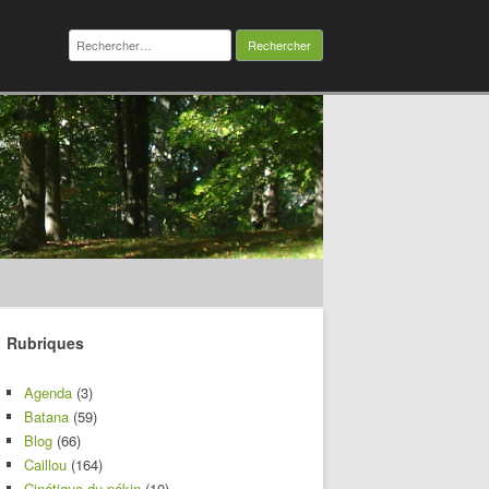
Rechercher :
Rubriques
Agenda
(3)
Batana
(59)
Blog
(66)
Caillou
(164)
Cinétique du pékin
(10)