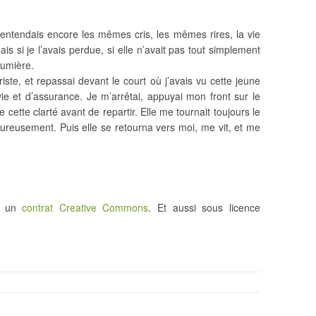
j’entendais encore les mêmes cris, les mêmes rires, la vie
s si je l’avais perdue, si elle n’avait pas tout simplement
lumière.
triste, et repassai devant le court où j’avais vu cette jeune
vie et d’assurance. Je m’arrêtai, appuyai mon front sur le
 cette clarté avant de repartir. Elle me tournait toujours le
uloureusement. Puis elle se retourna vers moi, me vit, et me
us un
contrat Creative Commons
. Et aussi sous licence