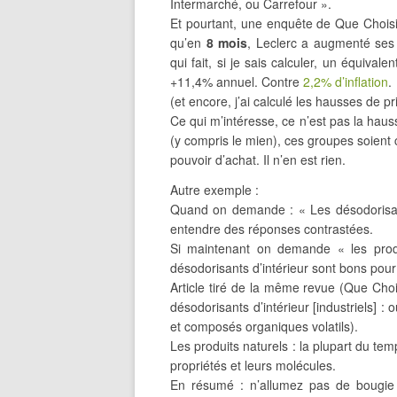
Intermarché, ou Carrefour ».
Et pourtant, une enquête de Que Chois
qu’en
8 mois
, Leclerc a augmenté ses
qui fait, si je sais calculer, un équiv
+11,4% annuel. Contre
2,2% d’inflation
.
(et encore, j’ai calculé les hausses de pr
Ce qui m’intéresse, ce n’est pas la haus
(y compris le mien), ces groupes soien
pouvoir d’achat. Il n’en est rien.
Autre exemple :
Quand on demande : « Les désodorisants 
entendre des réponses contrastées.
Si maintenant on demande « les produ
désodorisants d’intérieur sont bons pou
Article tiré de la même revue (Que Cho
désodorisants d’intérieur [industriels] :
et composés organiques volatils).
Les produits naturels : la plupart du temp
propriétés et leurs molécules.
En résumé : n’allumez pas de bougie 