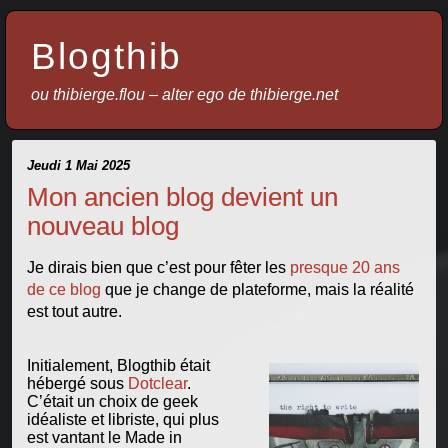
Blogthib
ou thibierge.flou – alter ego de thibierge.net
Jeudi 1 Mai 2025
Mon ancien blog devient un
nouveau blog
Je dirais bien que c’est pour fêter les
presque 20 ans
de ce blog
que je change de plateforme, mais la réalité
est tout autre.
Initialement, Blogthib était
hébergé sous
Dotclear
.
C’était un choix de geek
idéaliste et libriste, qui plus
est vantant le Made in