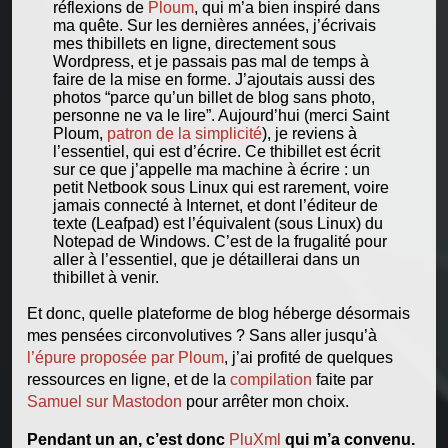
réflexions de
Ploum
, qui m’a bien inspiré dans
ma quête. Sur les dernières années, j’écrivais
mes thibillets en ligne, directement sous
Wordpress, et je passais pas mal de temps à
faire de la mise en forme. J’ajoutais aussi des
photos “parce qu’un billet de blog sans photo,
personne ne va le lire”. Aujourd’hui (merci Saint
Ploum,
patron de la simplicité
), je reviens à
l’essentiel, qui est d’écrire. Ce thibillet est écrit
sur ce que j’appelle ma machine à écrire : un
petit Netbook sous Linux qui est rarement, voire
jamais connecté à Internet, et dont l’éditeur de
texte (Leafpad) est l’équivalent (sous Linux) du
Notepad de Windows. C’est de la frugalité pour
aller à l’essentiel, que je détaillerai dans un
thibillet à venir.
Et donc, quelle plateforme de blog héberge désormais
mes pensées circonvolutives ? Sans aller jusqu’à
l’épure proposée par Ploum
, j’ai profité de quelques
ressources en ligne, et de la
compilation
faite par
Samuel sur Mastodon
pour arrêter mon choix.
Pendant un an, c’est donc
PluXml
qui m’a convenu.