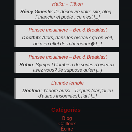
Haïku – Tithon
Rémy Gineste:
Je découvre votre site, blog...
Financier et poète : ce n'est [...]
Pensée moulinière – Bec & Breakfast
Docthib:
Alors, dans les oiseaux qu'on voit,
on a en effet des charbonni� [...]
Pensée moulinière – Bec & Breakfast
Robin:
Sympa ! Combien de sortes d'oiseaux,
avez vous? Je suppose qu'en [...]
L'année terrible
Docthib:
J'adore aussi... Depuis (car j'ai eu
d'autres insomnies), j'ai l [...]
Catégories
Blog
Cailloux
Écrire