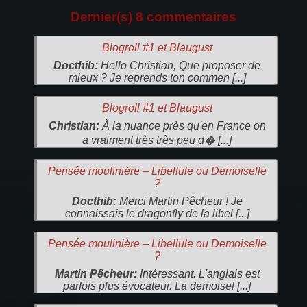
Dernier(s) 8 commentaires
Blogroll #1 et Blaugust
Docthib:
Hello Christian, Que proposer de
mieux ? Je reprends ton commen [...]
Blogroll #1 et Blaugust
Christian:
À la nuance près qu'en France on
a vraiment très très peu d� [...]
Pensée moulinière – Libellule ou Demoiselle
?
Docthib:
Merci Martin Pêcheur ! Je
connaissais le dragonfly de la libel [...]
Pensée moulinière – Libellule ou Demoiselle
?
Martin Pêcheur:
Intéressant. L'anglais est
parfois plus évocateur. La demoisel [...]