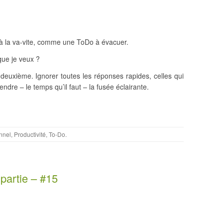
 à la va-vite, comme une ToDo à évacuer.
que je veux ?
 deuxième. Ignorer toutes les réponses rapides, celles qui
ndre – le temps qu’il faut – la fusée éclairante.
nnel
,
Productivité
,
To-Do
.
partie – #15