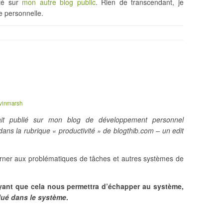
ité sur
mon autre blog public
. Rien de transcendant, je
 personnelle.
vinmarsh
tait publié sur mon blog de développement personnel
 dans la rubrique « productivité » de blogthib.com – un edit
rner aux problématiques de tâches et autres systèmes de
oyant que cela nous permettra d’échapper au système,
glué dans le système
.