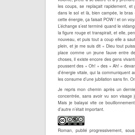
les coups, se replaçait rapidement, et 
dans le sol et là, bien campée, le bras 
cette énergie, ça faisait POW ! et on voy
L’échange s’est terminé quand le vidange
la figure rouge et transpirait, et elle, p
nouveau, et puis tout a coup elle a saut
plein, et je me suis dit « Dieu tout puissa
place comme un jeune fauve entre deux
choses, il existe encore des gens vivants
poussent des « Oh! » des « Ah! » devant
d’énergie vitale, qui la communiquent 
les consume d’une jubilation sans fin. 
Je repris mon chemin après un dernier 
concentrée, sans avoir vu son visage je
Mais je balayai vite ce bouillonnement
d’autre n’était important.
Roman, publié progressivement, so