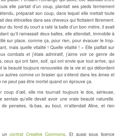
puis elle partait d’un coup, plantait ses pieds fermement
étendu, préparait son coup, dans lequel elle mettait toute
ait des étincelles dans ses cheveux qui flottaient librement.
ur du fond du court a raté la balle d’un bon mètre, il avait
endant qu’il ramassait deux balles, elle attendait, immobile à
illé sur place, comme ça, pour rien, pour évacuer le trop-
nt, mais quelle vitalité ! Quelle vitalité ! » Elle piaffait sur
 combats et j’étais admiratif, j’aime voir ce genre de
, ceux qui ont faim, soif, qui ont envie que tout arrive, qui
 la beauté toujours renouvelée de la vie et qui débordent
aux autres comme un brasier qui s’étend dans les âmes et
On ne peut pas être mortel quand on éprouve ça.
coup d’œil, elle me tournait toujours le dos, sérieuse,
 sentais qu’elle devait avoir une vraie beauté naturelle.
 de pensées, là-bas, au bout, m’attendait Aline, et rien
us un
contrat Creative Commons
. Et aussi sous licence