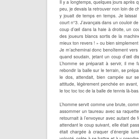
Il y a longtemps, quelques jours après q
peu, je devais la retrouver non loin de che
y jouait de temps en temps. Je laissai L
court n°3. J’avançais dans un couloir de
coup d’œil dans la haie à droite, un cou
des joueurs blancs sortis de la machin
mieux ton revers ! » ou bien simplement 
Je m’acheminai donc benoîtement vers le
quand soudain, jetant un coup d’œil dist
L’homme se préparait à servir, il me f
rebondir la balle sur le terrain, se prép
le dos, attendait, bien campée sur s
attitude, légèrement penchée en avant, 
le toc toc toc de la balle de tennis là-bas
L’homme servit comme une brute, comme 
assommer un taureau avec sa raquette. U
retournait à l’envoyeur avec autant de f
attendant le coup suivant, elle était pa
était chargée à craquer d’énergie lum
volonté, prête à se battre et à y prendre d