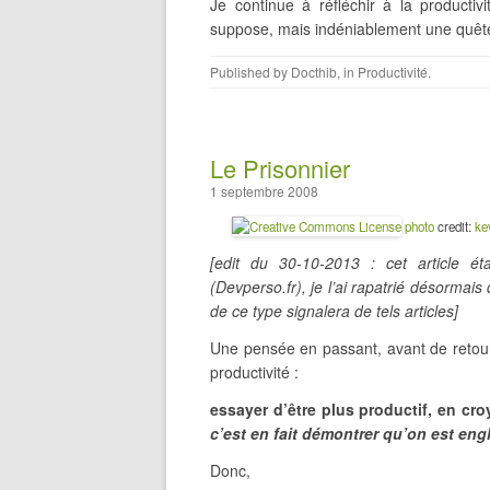
Je continue à réfléchir à la productiv
suppose, mais indéniablement une quête
Published by
Docthib
, in
Productivité
.
Le Prisonnier
1 septembre 2008
photo
credit:
ke
[edit du 30-10-2013 : cet article é
(Devperso.fr), je l’ai rapatrié désormais
de ce type signalera de tels articles]
Une pensée en passant, avant de retou
productivité :
essayer d’être plus productif, en cr
c’est en fait démontrer qu’on est en
Donc,