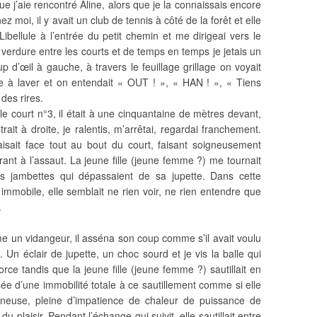
ue j’aie rencontré Aline, alors que je la connaissais encore
z moi, il y avait un club de tennis à côté de la forêt et elle
ibellule à l’entrée du petit chemin et me dirigeai vers le
 verdure entre les courts et de temps en temps je jetais un
p d’œil à gauche, à travers le feuillage grillage on voyait
e à laver et on entendait « OUT ! », « HAN ! », « Tiens
des rires.
 court n°3, il était à une cinquantaine de mètres devant,
rait à droite, je ralentis, m’arrêtai, regardai franchement.
aisait face tout au bout du court, faisant soigneusement
arant à l’assaut. La jeune fille (jeune femme ?) me tournait
es jambettes qui dépassaient de sa jupette. Dans cette
immobile, elle semblait ne rien voir, ne rien entendre que
.
un vidangeur, il asséna son coup comme s’il avait voulu
n éclair de jupette, un choc sourd et je vis la balle qui
orce tandis que la jeune fille (jeune femme ?) sautillait en
ssée d’une immobilité totale à ce sautillement comme si elle
ineuse, pleine d’impatience de chaleur de puissance de
u plaisir. Pendant l’échange qui suivit, elle sautillait entre