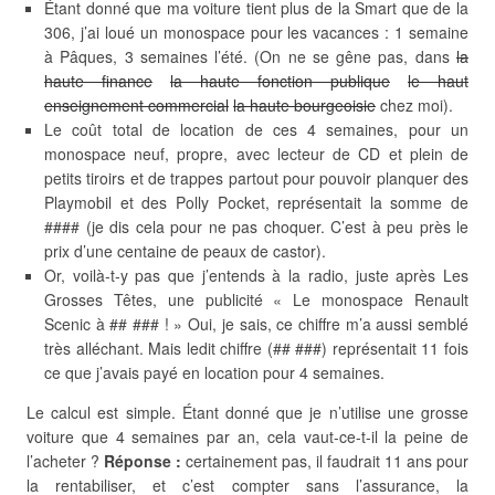
Étant donné que ma voiture tient plus de la Smart que de la
306, j’ai loué un monospace pour les vacances : 1 semaine
à Pâques, 3 semaines l’été. (On ne se gêne pas, dans
la
haute finance
la haute fonction publique
le haut
enseignement commercial
la haute bourgeoisie
chez moi).
Le coût total de location de ces 4 semaines, pour un
monospace neuf, propre, avec lecteur de CD et plein de
petits tiroirs et de trappes partout pour pouvoir planquer des
Playmobil et des Polly Pocket, représentait la somme de
#### (je dis cela pour ne pas choquer. C’est à peu près le
prix d’une centaine de peaux de castor).
Or, voilà-t-y pas que j’entends à la radio, juste après Les
Grosses Têtes, une publicité « Le monospace Renault
Scenic à ## ### ! » Oui, je sais, ce chiffre m’a aussi semblé
très alléchant. Mais ledit chiffre (## ###) représentait 11 fois
ce que j’avais payé en location pour 4 semaines.
Le calcul est simple. Étant donné que je n’utilise une grosse
voiture que 4 semaines par an, cela vaut-ce-t-il la peine de
l’acheter ?
Réponse :
certainement pas, il faudrait 11 ans pour
la rentabiliser, et c’est compter sans l’assurance, la