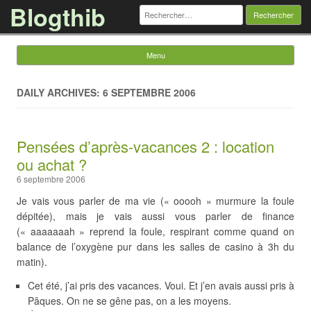
Blogthib
Rechercher :
Menu
Skip to content
DAILY ARCHIVES: 6 SEPTEMBRE 2006
Pensées d’après-vacances 2 : location
ou achat ?
6 septembre 2006
Je vais vous parler de ma vie (« ooooh » murmure la foule
dépitée), mais je vais aussi vous parler de finance
(« aaaaaaah » reprend la foule, respirant comme quand on
balance de l’oxygène pur dans les salles de casino à 3h du
matin).
Cet été, j’ai pris des vacances. Voui. Et j’en avais aussi pris à
Pâques. On ne se gêne pas, on a les moyens.