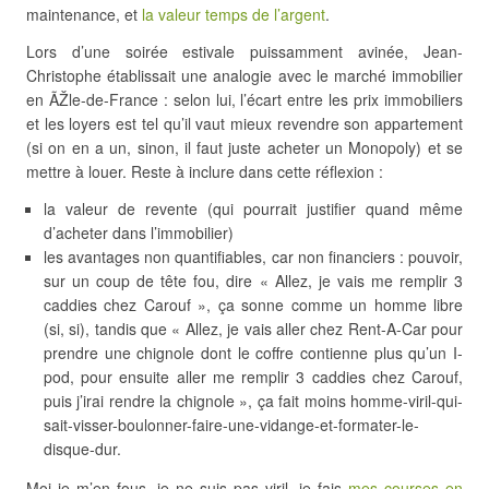
maintenance, et
la valeur temps de l’argent
.
Lors d’une soirée estivale puissamment avinée, Jean-
Christophe établissait une analogie avec le marché immobilier
en ÃŽle-de-France : selon lui, l’écart entre les prix immobiliers
et les loyers est tel qu’il vaut mieux revendre son appartement
(si on en a un, sinon, il faut juste acheter un Monopoly) et se
mettre à louer. Reste à inclure dans cette réflexion :
la valeur de revente (qui pourrait justifier quand même
d’acheter dans l’immobilier)
les avantages non quantifiables, car non financiers : pouvoir,
sur un coup de tête fou, dire « Allez, je vais me remplir 3
caddies chez Carouf », ça sonne comme un homme libre
(si, si), tandis que « Allez, je vais aller chez Rent-A-Car pour
prendre une chignole dont le coffre contienne plus qu’un I-
pod, pour ensuite aller me remplir 3 caddies chez Carouf,
puis j’irai rendre la chignole », ça fait moins homme-viril-qui-
sait-visser-boulonner-faire-une-vidange-et-formater-le-
disque-dur.
Moi je m’en fous, je ne suis pas viril, je fais
mes courses en