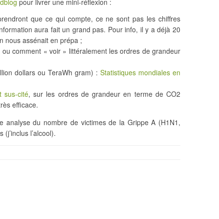
ndblog
pour livrer une mini-réflexion :
prendront que ce qui compte, ce ne sont pas les chiffres
nformation aura fait un grand pas. Pour info, il y a déjà 20
’on nous assénait en prépa ;
, ou comment « voir » littéralement les ordres de grandeur
illion dollars ou TeraWh gram) :
Statistiques mondiales en
t sus-cité
, sur les ordres de grandeur en terme de CO2
rès efficace.
une analyse du nombre de victimes de la Grippe A (H1N1,
(j’inclus l’alcool).