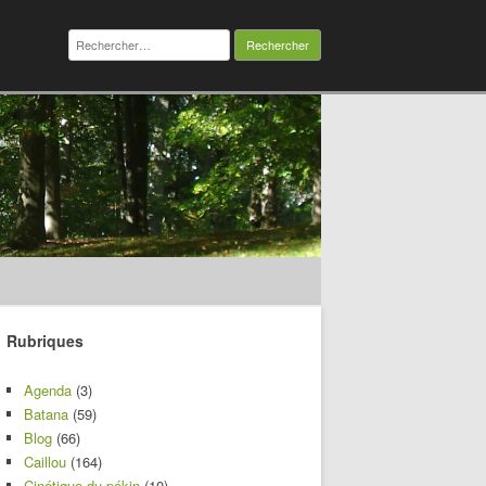
Rechercher :
Rubriques
Agenda
(3)
Batana
(59)
Blog
(66)
Caillou
(164)
Cinétique du pékin
(10)