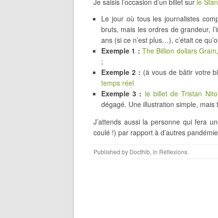
Je saisis l’occasion d’un billet sur
le Sta
Le jour où tous les journalistes com
bruts, mais les ordres de grandeur, l’i
ans (si ce n’est plus…), c’était ce qu
Exemple 1 :
The Billion dollars Gram
;
Exemple 2 :
(à vous de bâtir votre b
temps réel
Exemple 3 :
le billet de Tristan Nito
dégagé. Une illustration simple, mais t
J’attends aussi la personne qui fera 
coulé !) par rapport à d’autres pandémies 
Published by
Docthib
, in
Réflexions
.