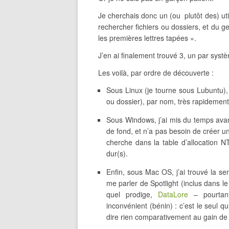
Je cherchais donc un (ou plutôt des) uti
rechercher fichiers ou dossiers, et du 
les premières lettres tapées ».
J’en ai finalement trouvé 3, un par systèm
Les voilà, par ordre de découverte :
Sous Linux (je tourne sous Lubuntu)
ou dossier), par nom, très rapidement
Sous Windows, j’ai mis du temps ava
de fond, et n’a pas besoin de créer un
cherche dans la table d’allocation N
dur(s).
Enfin, sous Mac OS, j’ai trouvé la sem
me parler de Spotlight (inclus dans l
quel prodige,
DataLore
– pourtant
inconvénient (bénin) : c’est le seul qu
dire rien comparativement au gain d