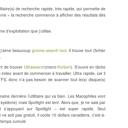
litaire(s) de recherche rapide, très rapide, qui permette de
genre « la recherche commence à afficher des résultats dès
e d’exploitation que j’utilise.
, j’aime beaucoup
gnome-search-tool
. Il trouve tout (fichier
.
nt de trouver
Ultrasearch
(merci
Korben
). S’ouvre en tâche
 index avant de commencer à travailler. Ultra rapide, car il
TFS, donc n’a pas besoin de scanner tout le(s) disque(s)
aine dernière l’utilitaire qui va bien. Les Macophiles vont
e système) mais Spotlight est
lent
. Alors que, je ne sais par
 s’appuyant sur Spotlight – est super rapide. Seul
i ne soit pas gratuit, il coûte 10 dollars canadiens, c’est-à-
e temps cumulé.