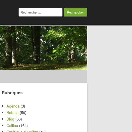
Rechercher :
Rubriques
Agenda
(3)
Batana
(59)
Blog
(66)
Caillou
(164)
Cinétique du pékin
(10)