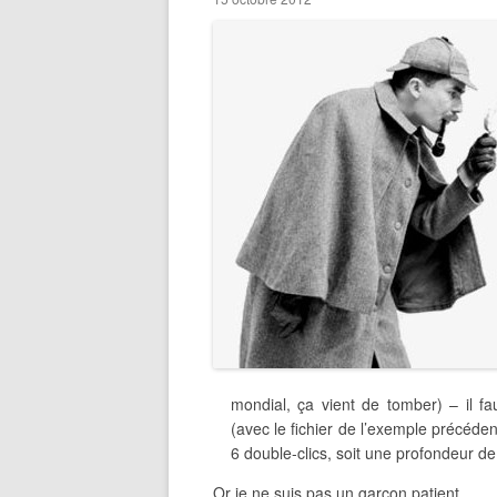
mondial, ça vient de tomber) – il fa
(avec le fichier de l’exemple précédent,
6 double-clics, soit une profondeur de 
Or je ne suis pas un garçon patient.