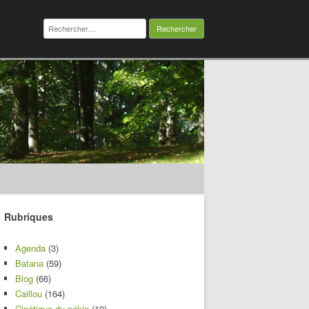
Rechercher :
Rubriques
Agenda
(3)
Batana
(59)
Blog
(66)
Caillou
(164)
Cinétique du pékin
(10)