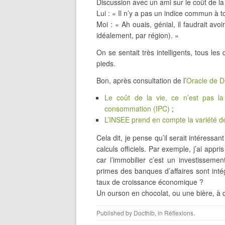
Discussion avec un ami sur le coût de l
Lui : « Il n’y a pas un indice commun à t
Moi : « Ah ouais, génial, il faudrait avoi
idéalement, par région). »
On se sentait très intelligents, tous l
pieds.
Bon, après consultation de l’
Oracle de De
Le coût de la vie, ce n’est pas la
consommation (IPC)
;
L’INSEE prend en compte la variété des
Cela dit, je pense qu’il serait intéressa
calculs officiels. Par exemple, j’ai appri
car l’immobilier c’est un investisseme
primes des banques d’affaires sont inté
taux de croissance économique ?
Un ourson en chocolat, ou une bière, à
Published by
Docthib
, in
Réflexions
.