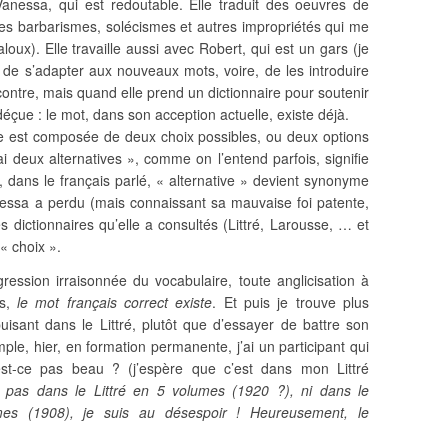
anessa, qui est redoutable. Elle traduit des oeuvres de
 des barbarismes, solécismes et autres impropriétés qui me
jaloux). Elle travaille aussi avec Robert, qui est un gars (je
n de s’adapter aux nouveaux mots, voire, de les introduire
contre, mais quand elle prend un dictionnaire pour soutenir
 déçue : le mot, dans son acception actuelle, existe déjà.
e est composée de deux choix possibles, ou deux options
i deux alternatives », comme on l’entend parfois, signifie
, dans le français parlé, « alternative » devient synonyme
nessa a perdu (mais connaissant sa mauvaise foi patente,
es dictionnaires qu’elle a consultés (Littré, Larousse, … et
« choix ».
ression irraisonnée du vocabulaire, toute anglicisation à
as,
le mot français correct existe
. Et puis je trouve plus
puisant dans le Littré, plutôt que d’essayer de battre son
ple, hier, en formation permanente, j’ai un participant qui
st-ce pas beau ? (j’espère que c’est dans mon Littré
 pas dans le Littré en 5 volumes (1920 ?), ni dans le
es (1908), je suis au désespoir ! Heureusement, le