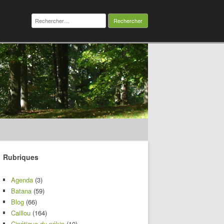
Rechercher :
Rubriques
Agenda
(3)
Batana
(59)
Blog
(66)
Caillou
(164)
Cinétique du pékin
(10)