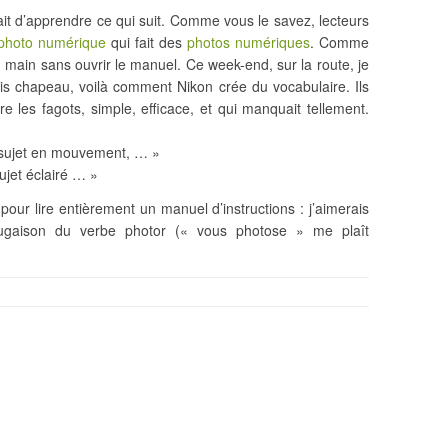
ait d’apprendre ce qui suit. Comme vous le savez, lecteurs
 photo numérique
qui fait des
photos numériques
. Comme
 en main sans ouvrir le manuel. Ce week-end, sur la route, je
 dis chapeau, voilà comment Nikon crée du vocabulaire. Ils
e les fagots, simple, efficace, et qui manquait tellement.
 sujet en mouvement, … »
jet éclairé … »
 pour lire entièrement un manuel d’instructions : j’aimerais
ugaison du verbe photor (« vous photose » me plaît