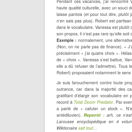
Pendant ces vacances, j’ai rencontré V
haute qualité culturelle, avec un souci
laisse pantois (et pour tout dire, plutôt 
n’en sais pas plus). Robert est partisa
dans le vocabulaire. Vanessa est plutôt 
son propos, il n’est pas rare qu’elle soit
Exemple :
normalement, une alternativ
(Non, on ne parle pas de finance). « J’a
précisément « j’ai quatre choix ». Hélas
de « choix ». Vanessa s’est battue, Va
elle a dû refuser de l’admettre). Tous l
Robert) proposaient notamment le sens 
Je suis farouchement contre toute prog
outrance, car dans la majorité des c
gratifiant d’élargir son vocabulaire en 
record à
Total Doom Predator
. Par exem
a parlé de « cafuter un stock ». N’e
antédiluvien).
Repentir :
arh, ce n’est
Larousse encyclopédique en 4 volum
Wiktionaire
sait tout
…