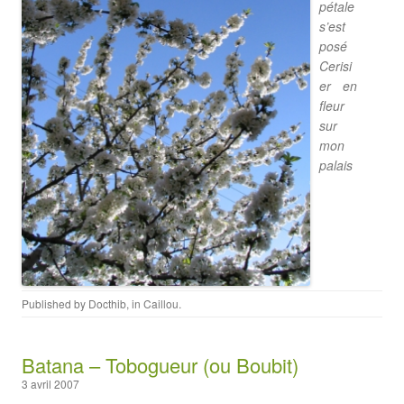
pétale
s’est
posé
Cerisi
er en
fleur
sur
mon
palais
Published by
Docthib
, in
Caillou
.
Batana – Tobogueur (ou Boubit)
3 avril 2007