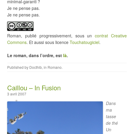
minimal-garanti ?
Je ne pense pas.
Je ne pense pas.
Roman, publié progressivement, sous un
contrat Creative
Commons
. Et aussi sous licence
Touchatougiciel
.
Le roman, dans l’ordre, est
là
.
Published by
Docthib
, in
Romano
.
Caillou – In Fusion
3 avril 2007
Dans
ma
tasse
de thé
Un