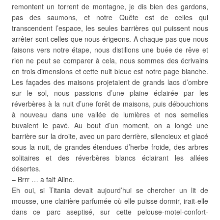
remontent un torrent de montagne, je dis bien des gardons,
pas des saumons, et notre Quête est de celles qui
transcendent l’espace, les seules barrières qui puissent nous
arrêter sont celles que nous érigeons. A chaque pas que nous
faisons vers notre étape, nous distillons une buée de rêve et
rien ne peut se comparer à cela, nous sommes des écrivains
en trois dimensions et cette nuit bleue est notre page blanche.
Les façades des maisons projetaient de grands lacs d’ombre
sur le sol, nous passions d’une plaine éclairée par les
réverbères à la nuit d’une forêt de maisons, puis débouchions
à nouveau dans une vallée de lumières et nos semelles
buvaient le pavé. Au bout d’un moment, on a longé une
barrière sur la droite, avec un parc derrière, silencieux et glacé
sous la nuit, de grandes étendues d’herbe froide, des arbres
solitaires et des réverbères blancs éclairant les allées
désertes.
– Brrr … a fait Aline.
Eh oui, si Titania devait aujourd’hui se chercher un lit de
mousse, une clairière parfumée où elle puisse dormir, irait-elle
dans ce parc aseptisé, sur cette pelouse-motel-confort-