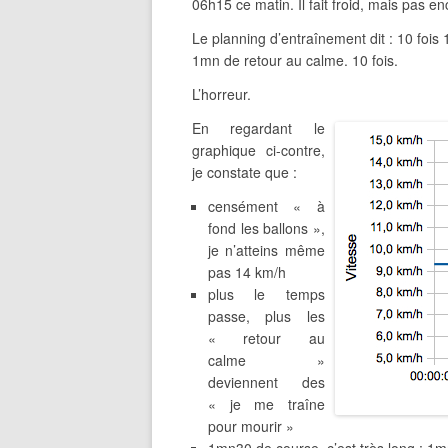
06h15 ce matin. Il fait froid, mais pas 
Le planning d’entraînement dit : 10 fois
1mn de retour au calme. 10 fois.
L’horreur.
En regardant le
graphique ci-contre,
je constate que :
censément « à
fond les ballons »,
je n’atteins même
pas 14 km/h
plus le temps
passe, plus les
« retour au
calme »
deviennent des
« je me traîne
pour mourir »