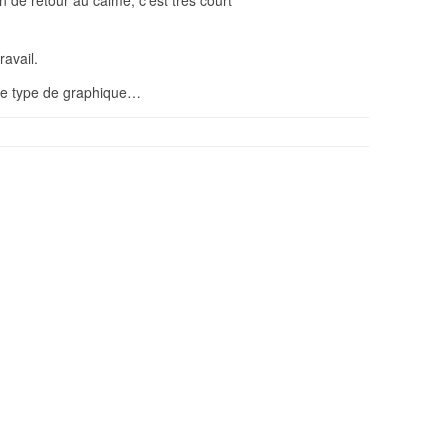
 de retour au calme, c’est très court
ravail.
, ce type de graphique…