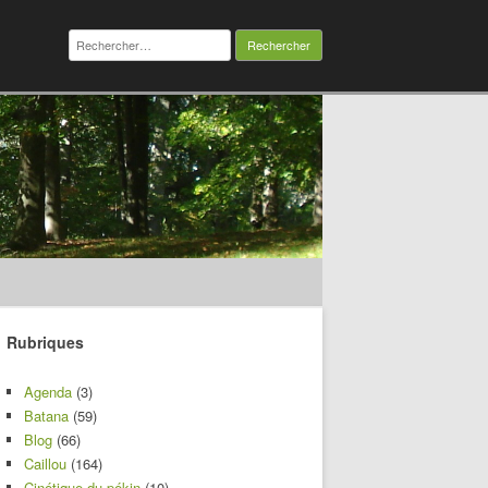
Rechercher :
Rubriques
Agenda
(3)
Batana
(59)
Blog
(66)
Caillou
(164)
Cinétique du pékin
(10)