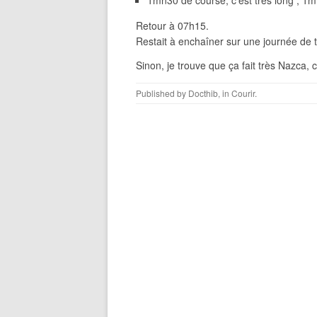
1mn30 de course, c’est très long ; 1mn
Retour à 07h15.
Restait à enchaîner sur une journée de t
Sinon, je trouve que ça fait très Nazca
Published by
Docthib
, in
Courir
.