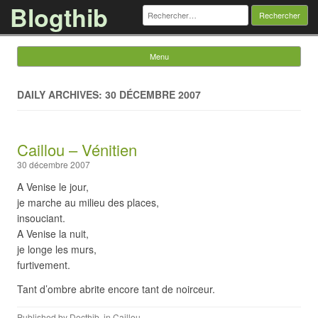
Blogthib
Rechercher :
Menu
Skip to content
DAILY ARCHIVES: 30 DÉCEMBRE 2007
Caillou – Vénitien
30 décembre 2007
A Venise le jour,
je marche au milieu des places,
insouciant.
A Venise la nuit,
je longe les murs,
furtivement.
Tant d’ombre abrite encore tant de noirceur.
Published by
Docthib
, in
Caillou
.